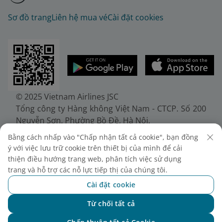
Sơ đồ trang
Liên hệ mua vé
Cài đặt cookies
© 2025 Vietnam Airlines JSC
Tổng công ty Hàng không Việt Nam - CTCP. Số 200
Nguyễn Sơn, Phường Bồ Đề, Hà Nội.
Điện thoại: (+84-24) 38272289. Fax: (+84-24)
Bằng cách nhấp vào "Chấp nhận tất cả cookie", bạn đồng
38722375
ý với việc lưu trữ cookie trên thiết bị của mình để cải
Giấy chứng nhận đăng ký doanh nghiệp, mã số
thiện điều hướng trang web, phân tích việc sử dụng
doanh nghiệp 0100107518, đăng ký lần đầu ngày
trang và hỗ trợ các nỗ lực tiếp thị của chúng tôi.
30/6/2010, đăng ký thay đổi lần thứ 10 ngày
Cài đặt cookie
24/7/2025, cấp bởi Sở Tài chính Thành phố Hà Nội.
Từ chối tất cả
Chat với NEO