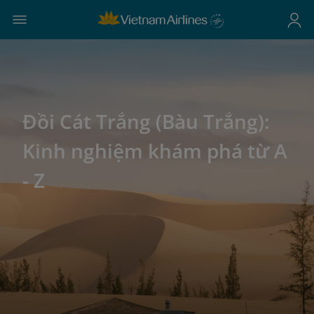
Đồi Cát Trắng (Bàu Trắng):
Kinh nghiệm khám phá từ A
- Z