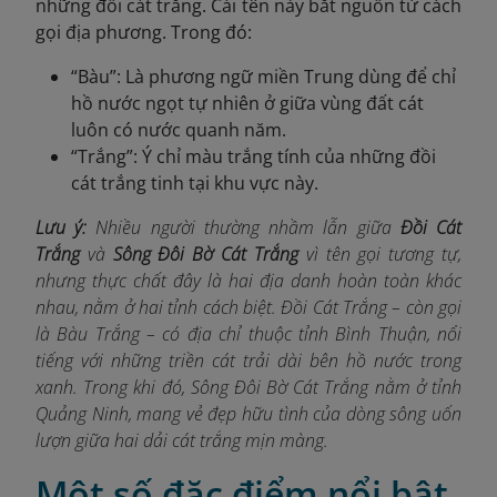
những đồi cát trắng. Cái tên này bắt nguồn từ cách
gọi địa phương. Trong đó:
“Bàu”: Là phương ngữ miền Trung dùng để chỉ
hồ nước ngọt tự nhiên ở giữa vùng đất cát
luôn có nước quanh năm.
“Trắng”: Ý chỉ màu trắng tính của những đồi
cát trắng tinh tại khu vực này.
Lưu ý:
Nhiều người thường nhầm lẫn giữa
Đồi Cát
Trắng
và
Sông Đôi Bờ Cát Trắng
vì tên gọi tương tự,
nhưng thực chất đây là hai địa danh hoàn toàn khác
nhau, nằm ở hai tỉnh cách biệt. Đồi Cát Trắng – còn gọi
là Bàu Trắng – có địa chỉ thuộc tỉnh Bình Thuận, nổi
tiếng với những triền cát trải dài bên hồ nước trong
xanh. Trong khi đó, Sông Đôi Bờ Cát Trắng nằm ở tỉnh
Quảng Ninh, mang vẻ đẹp hữu tình của dòng sông uốn
lượn giữa hai dải cát trắng mịn màng.
Một số đặc điểm nổi bật