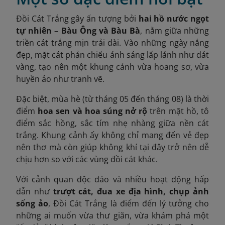
Đồi Cát Trắng gây ấn tượng bởi
hai hồ nước ngọt
tự nhiên – Bàu Ông và Bàu Bà
, nằm giữa những
triền cát trắng mịn trải dài. Vào những ngày nắng
đẹp, mặt cát phản chiếu ánh sáng lấp lánh như dát
vàng, tạo nên một khung cảnh vừa hoang sơ, vừa
huyền ảo như tranh vẽ.
Đặc biệt, mùa hè (từ tháng 05 đến tháng 08) là thời
điểm
hoa sen và hoa súng nở rộ
trên mặt hồ, tô
điểm sắc hồng, sắc tím nhẹ nhàng giữa nền cát
trắng. Khung cảnh ấy không chỉ mang đến vẻ đẹp
nên thơ mà còn giúp không khí tại đây trở nên dễ
chịu hơn so với các vùng đồi cát khác.
Với cảnh quan độc đáo và nhiều hoạt động hấp
dẫn như
trượt cát, đua xe địa hình, chụp ảnh
sống ảo
, Đồi Cát Trắng là điểm đến lý tưởng cho
những ai muốn vừa thư giãn, vừa khám phá một