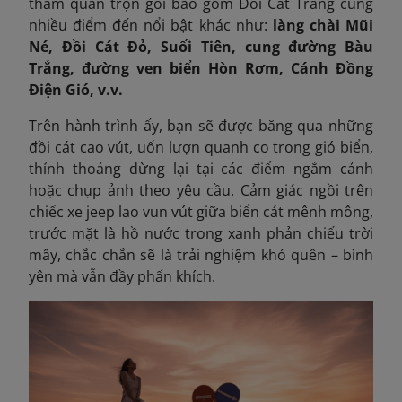
tham quan trọn gói bao gồm Đồi Cát Trắng cùng
nhiều điểm đến nổi bật khác như:
làng chài Mũi
Né, Đồi Cát Đỏ, Suối Tiên, cung đường Bàu
Trắng, đường ven biển Hòn Rơm, Cánh Đồng
Điện Gió, v.v.
Trên hành trình ấy, bạn sẽ được băng qua những
đồi cát cao vút, uốn lượn quanh co trong gió biển,
thỉnh thoảng dừng lại tại các điểm ngắm cảnh
hoặc chụp ảnh theo yêu cầu. Cảm giác ngồi trên
chiếc xe jeep lao vun vút giữa biển cát mênh mông,
trước mặt là hồ nước trong xanh phản chiếu trời
mây, chắc chắn sẽ là trải nghiệm khó quên – bình
yên mà vẫn đầy phấn khích.