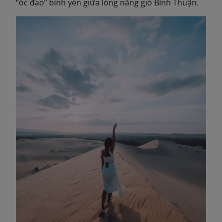
“ốc đảo” bình yên giữa lòng nắng gió Bình Thuận.