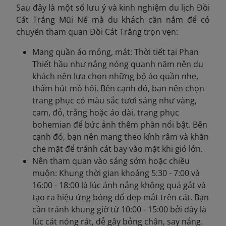
Sau đây là một số lưu ý và kinh nghiệm du lịch Đồi
Cát Trắng Mũi Né mà du khách cần nắm để có
chuyến tham quan Đồi Cát Trắng trọn vẹn:
Mang quần áo mỏng, mát: Thời tiết tại Phan
Thiết hầu như nắng nóng quanh năm nên du
khách nên lựa chọn những bộ áo quần nhẹ,
thấm hút mồ hôi. Bên cạnh đó, bạn nên chọn
trang phục có màu sắc tươi sáng như vàng,
cam, đỏ, trắng hoặc áo dài, trang phục
bohemian để bức ảnh thêm phần nổi bật. Bên
cạnh đó, bạn nên mang theo kính râm và khăn
che mặt để tránh cát bay vào mặt khi gió lớn.
Nên tham quan vào sáng sớm hoặc chiều
muộn: Khung thời gian khoảng 5:30 - 7:00 và
16:00 - 18:00 là lúc ánh nắng không quá gắt và
tạo ra hiệu ứng bóng đổ đẹp mắt trên cát. Bạn
cần tránh khung giờ từ 10:00 - 15:00 bởi đây là
lúc cát nóng rát, dễ gây bỏng chân, say nắng.