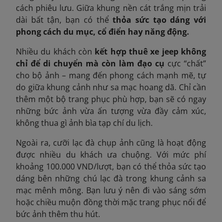
cách phiêu lưu. Giữa khung nền cát trắng mịn trải
dài bất tận, bạn có thể
thỏa sức tạo dáng với
phong cách du mục, cổ điển hay năng động.
Nhiều du khách còn
kết hợp thuê xe jeep không
chỉ để di chuyển mà còn làm đạo cụ
cực “chất”
cho bộ ảnh – mang đến phong cách mạnh mẽ, tự
do giữa khung cảnh như sa mạc hoang dã. Chỉ cần
thêm một bộ trang phục phù hợp, bạn sẽ có ngay
những bức ảnh vừa ấn tượng vừa đầy cảm xúc,
không thua gì ảnh bìa tạp chí du lịch.
Ngoài ra, cưỡi lạc đà chụp ảnh cũng là hoạt động
được nhiều du khách ưa chuộng. Với mức phí
khoảng 100.000 VND/lượt, bạn có thể thỏa sức tạo
dáng bên những chú lạc đà trong khung cảnh sa
mạc mênh mông. Bạn lưu ý nên đi vào sáng sớm
hoặc chiều muộn đồng thời mặc trang phục nổi để
bức ảnh thêm thu hút.