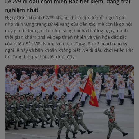
Lễ 2/9 đi đâu chơi miền Bắc tiết kiệm, đáng trải
nghiệm nhất
Ngày Quốc khánh 02/09 không chỉ là dịp để mỗi người ghi
nhớ về những trang sử vẻ vang của dân tộc, mà còn là cơ hội
quý giá để tạm gác lại nhịp sống hối hả thường ngày, dành
thời gian khám phá vẻ đẹp thiên nhiên và văn hóa đặc sắc
của miền Bắc Việt Nam. Nếu bạn đang lên kế hoạch cho kỳ
nghỉ lễ này và băn khoăn không biết 2/9 đi đâu chơi Miền Bắc
thì đừng bỏ qua bài viết dưới đây!