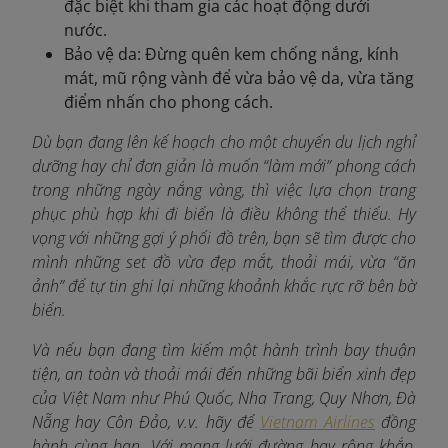
đặc biệt khi tham gia các hoạt động dưới
nước.
Bảo vệ da: Đừng quên kem chống nắng, kính
mát, mũ rộng vành để vừa bảo vệ da, vừa tăng
điểm nhấn cho phong cách.
Dù bạn đang lên kế hoạch cho một chuyến du lịch nghỉ
dưỡng hay chỉ đơn giản là muốn “làm mới” phong cách
trong những ngày nắng vàng, thì việc lựa chọn trang
phục phù hợp khi đi biển là điều không thể thiếu. Hy
vọng với những gợi ý phối đồ trên, bạn sẽ tìm được cho
mình những set đồ vừa đẹp mắt, thoải mái, vừa “ăn
ảnh” để tự tin ghi lại những khoảnh khắc rực rỡ bên bờ
biển.
Và nếu bạn đang tìm kiếm một hành trình bay thuận
tiện, an toàn và thoải mái đến những bãi biển xinh đẹp
của Việt Nam như Phú Quốc, Nha Trang, Quy Nhơn, Đà
Nẵng hay Côn Đảo, v.v. hãy để
Vietnam Airlines
đồng
hành cùng bạn. Với mạng lưới đường bay rộng khắp,