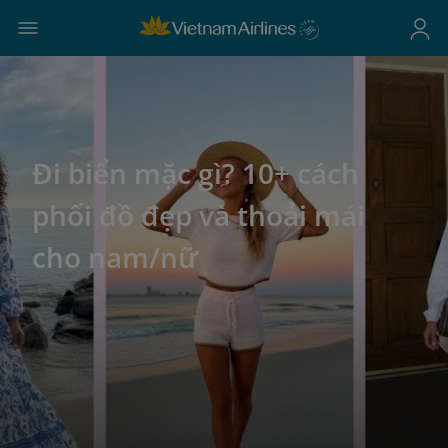
Đi biển mặc gì? 10+ cách
phối đồ đẹp và thoải mái
cho nam/nữ