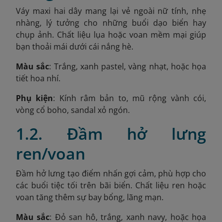
Váy maxi hai dây mang lại vẻ ngoài nữ tính, nhẹ
nhàng, lý tưởng cho những buổi dạo biển hay
chụp ảnh. Chất liệu lụa hoặc voan mềm mại giúp
bạn thoải mái dưới cái nắng hè.
Màu sắc
: Trắng, xanh pastel, vàng nhạt, hoặc họa
tiết hoa nhí.
Phụ kiện
: Kính râm bản to, mũ rộng vành cói,
vòng cổ boho, sandal xỏ ngón.
1.2. Đầm hở lưng
ren/voan
Đầm hở lưng tạo điểm nhấn gợi cảm, phù hợp cho
các buổi tiệc tối trên bãi biển. Chất liệu ren hoặc
voan tăng thêm sự bay bổng, lãng mạn.
Màu sắc
: Đỏ san hô, trắng, xanh navy, hoặc họa