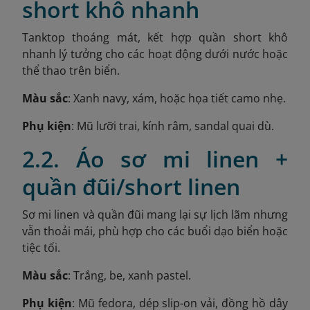
short khô nhanh
Tanktop thoáng mát, kết hợp quần short khô
nhanh lý tưởng cho các hoạt động dưới nước hoặc
thể thao trên biển.
Màu sắc
: Xanh navy, xám, hoặc họa tiết camo nhẹ.
Phụ kiện
: Mũ lưỡi trai, kính râm, sandal quai dù.
2.2. Áo sơ mi linen +
quần đũi/short linen
Sơ mi linen và quần đũi mang lại sự lịch lãm nhưng
vẫn thoải mái, phù hợp cho các buổi dạo biển hoặc
tiệc tối.
Màu sắc
: Trắng, be, xanh pastel.
Phụ kiện
: Mũ fedora, dép slip-on vải, đồng hồ dây