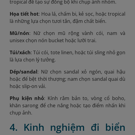
tropical để tạo sự đồng bộ khi chụp ảnh nhóm.
Họa tiết hot
: Hoa lá, chấm bi, kẻ sọc, hoặc tropical
là những lựa chọn tươi tắn, đậm chất biển.
Mũ/nón
: Nữ chọn mũ rộng vành cói, nam và
unisex chọn nón bucket hoặc lưỡi trai.
Túi/xách
: Túi cói, tote linen, hoặc túi sling nhỏ gọn
là lựa chọn lý tưởng.
Dép/sandal
: Nữ chọn sandal xỏ ngón, quai hậu
hoặc đế bệt thời thượng; nam chọn sandal quai dù
hoặc slip-on vải.
Phụ kiện nhỏ
: Kính râm bản to, vòng cổ boho,
khăn sarong để che nắng hoặc tạo điểm nhấn khi
chụp ảnh.
4. Kinh nghiệm đi biển