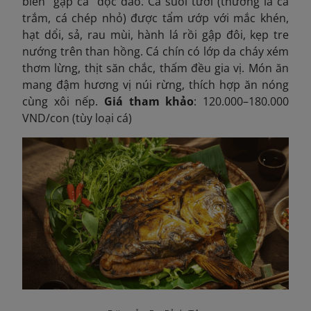
biến “gập cá” độc đáo. Cá suối tươi (thường là cá
trắm, cá chép nhỏ) được tẩm ướp với mắc khén,
hạt dổi, sả, rau mùi, hành lá rồi gập đôi, kẹp tre
nướng trên than hồng. Cá chín có lớp da cháy xém
thơm lừng, thịt săn chắc, thấm đều gia vị. Món ăn
mang đậm hương vị núi rừng, thích hợp ăn nóng
cùng xôi nếp.
Giá tham khảo
: 120.000–180.000
VND/con (tùy loại cá)