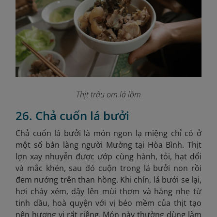
Thịt trâu om lá lồm
26. Chả cuốn lá bưởi
Chả cuốn lá bưởi là món ngon lạ miệng chỉ có ở
một số bản làng người Mường tại Hòa Bình. Thịt
lợn xay nhuyễn được ướp cùng hành, tỏi, hạt dổi
và mắc khén, sau đó cuộn trong lá bưởi non rồi
đem nướng trên than hồng. Khi chín, lá bưởi se lại,
hơi cháy xém, dậy lên mùi thơm và hăng nhẹ từ
tinh dầu, hoà quyện với vị béo mềm của thịt tạo
nên hương vị rất riêng. Món này thường dùng làm