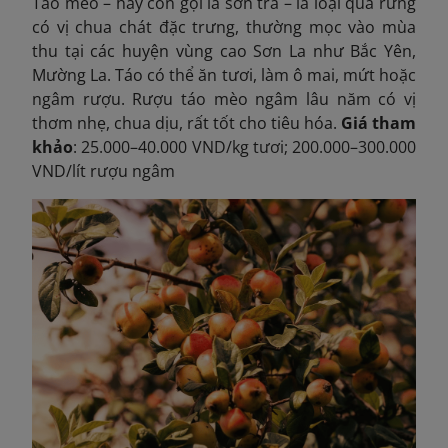
Táo mèo – hay còn gọi là sơn tra – là loại quả rừng
có vị chua chát đặc trưng, thường mọc vào mùa
thu tại các huyện vùng cao Sơn La như Bắc Yên,
Mường La. Táo có thể ăn tươi, làm ô mai, mứt hoặc
ngâm rượu. Rượu táo mèo ngâm lâu năm có vị
thơm nhẹ, chua dịu, rất tốt cho tiêu hóa.
Giá tham
khảo
: 25.000–40.000 VND/kg tươi; 200.000–300.000
VND/lít rượu ngâm