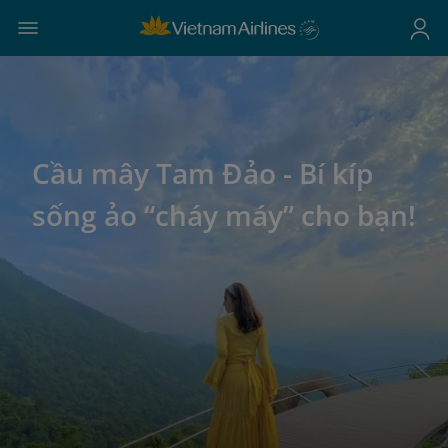
Cầu mây Tam Đảo - Bí kíp
sống ảo “cháy máy” cho bạn!