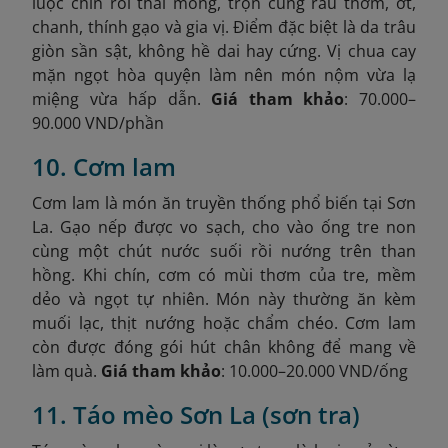
luộc chín rồi thái mỏng, trộn cùng rau thơm, ớt,
chanh, thính gạo và gia vị. Điểm đặc biệt là da trâu
giòn sần sật, không hề dai hay cứng. Vị chua cay
mặn ngọt hòa quyện làm nên món nộm vừa lạ
miệng vừa hấp dẫn.
Giá tham khảo
: 70.000–
90.000 VND/phần
10. Cơm lam
Cơm lam là món ăn truyền thống phổ biến tại Sơn
La. Gạo nếp được vo sạch, cho vào ống tre non
cùng một chút nước suối rồi nướng trên than
hồng. Khi chín, cơm có mùi thơm của tre, mềm
dẻo và ngọt tự nhiên. Món này thường ăn kèm
muối lạc, thịt nướng hoặc chẩm chéo. Cơm lam
còn được đóng gói hút chân không để mang về
làm quà.
Giá tham khảo
: 10.000–20.000 VND/ống
11. Táo mèo Sơn La (sơn tra)