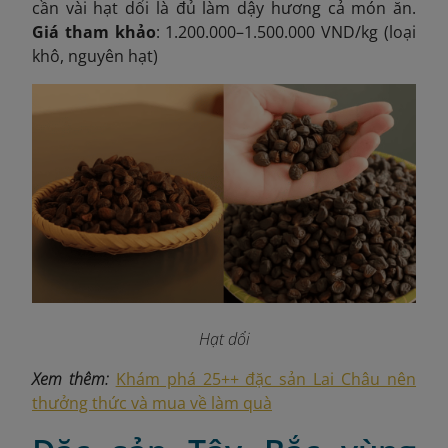
cần vài hạt dổi là đủ làm dậy hương cả món ăn.
Giá tham khảo
: 1.200.000–1.500.000 VND/kg (loại
khô, nguyên hạt)
Hạt dổi
Xem thêm:
Khám phá 25++ đặc sản Lai Châu nên
thưởng thức và mua về làm quà