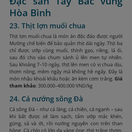
Đặc sản Tây Bắc vùng
Hòa Bình
23. Thịt lợn muối chua
Thịt lợn muối chua là món ăn độc đáo được người
Mường chế biến để bảo quản thịt dài ngày. Thịt ba
chỉ được ướp cùng muối, thính gạo, riềng, lá ổi,
sau đó cho vào chum sành ủ lên men tự nhiên.
Sau khoảng 7–10 ngày, thịt lên men có vị chua dịu,
thơm nồng, mềm ngậy mà không hề ngấy. Đây là
món nhậu khoái khẩu hoặc ăn kèm cơm trắng.
Giá
tham khảo
: 300.000–400.000 VND/kg
24. Cá nướng sông Đà
Cá sông Đà – như cá lăng, cá chiên, cá ngạnh – sau
khi bắt được sẽ làm sạch, tẩm ướp mắc khén,
gừng, sả và ớt, rồi nướng nguyên con trên than
hồng. Cá chín có lớp da vàng óng, thịt trắng thơm,