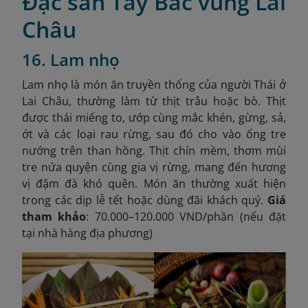
Đặc sản Tây Bắc vùng Lai
Châu
16. Lam nhọ
Lam nhọ là món ăn truyền thống của người Thái ở
Lai Châu, thường làm từ thịt trâu hoặc bò. Thịt
được thái miếng to, ướp cùng mắc khén, gừng, sả,
ớt và các loại rau rừng, sau đó cho vào ống tre
nướng trên than hồng. Thịt chín mềm, thơm mùi
tre nứa quyện cùng gia vị rừng, mang đến hương
vị đậm đà khó quên. Món ăn thường xuất hiện
trong các dịp lễ tết hoặc dùng đãi khách quý.
Giá
tham khảo
: 70.000–120.000 VND/phần (nếu đặt
tại nhà hàng địa phương)