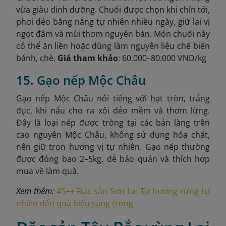
vừa giàu dinh dưỡng. Chuối được chọn khi chín tới,
phơi dẻo bằng nắng tự nhiên nhiều ngày, giữ lại vị
ngọt đậm và mùi thơm nguyên bản. Món chuối này
có thể ăn liền hoặc dùng làm nguyên liệu chế biến
bánh, chè.
Giá tham khảo
: 60.000–80.000 VND/kg
15. Gạo nếp Mộc Châu
Gạo nếp Mộc Châu nổi tiếng với hạt tròn, trắng
đục, khi nấu cho ra xôi dẻo mềm và thơm lừng.
Đây là loại nếp được trồng tại các bản làng trên
cao nguyên Mộc Châu, không sử dụng hóa chất,
nên giữ trọn hương vị tự nhiên. Gạo nếp thường
được đóng bao 2–5kg, dễ bảo quản và thích hợp
mua về làm quà.
Xem thêm:
45++ Đặc sản Sơn La: Từ hương rừng tự
nhiên đến quà biếu sang trọng