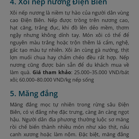
4. Xôi nếp nương Điện Biên
Xôi nếp nương là niềm tự hào của người dân vùng
cao Điện Biên. Nếp được trồng trên nương cao,
hạt căng, trắng đục, khi đồ lên dẻo mềm, thơm
ngậy nhưng không dính tay. Món xôi có thể để
nguyên màu trắng hoặc trộn thêm lá cẩm, nghệ,
gấc tạo màu tự nhiên. Xôi ăn cùng gà nướng, thịt
lợn muối chua hay chẩm chéo đều rất hợp. Nếp
nương cũng được bán sẵn để du khách mua về
làm quà.
Giá tham khảo
: 25.000–35.000 VND/bát
xôi; 60.000–80.000 VND/kg nếp sống
5. Măng đắng
Măng đắng mọc tự nhiên trong rừng sâu Điện
Biên, có vị đắng nhẹ đặc trưng, càng ăn càng ngọt
hậu. Người dân địa phương thường luộc sơ măng
rồi chế biến thành nhiều món như xào thịt, nấu
canh xương hoặc làm nộm. Đặc biệt, măng đắng