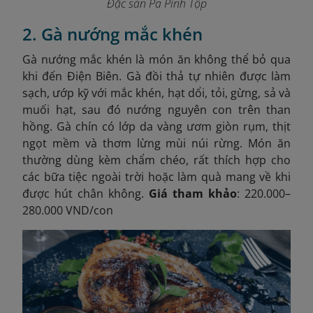
Đặc sản Pa Pỉnh Tộp
2. Gà nướng mắc khén
Gà nướng mắc khén là món ăn không thể bỏ qua
khi đến Điện Biên. Gà đồi thả tự nhiên được làm
sạch, ướp kỹ với mắc khén, hạt dổi, tỏi, gừng, sả và
muối hạt, sau đó nướng nguyên con trên than
hồng. Gà chín có lớp da vàng ươm giòn rụm, thịt
ngọt mềm và thơm lừng mùi núi rừng. Món ăn
thường dùng kèm chẩm chéo, rất thích hợp cho
các bữa tiệc ngoài trời hoặc làm quà mang về khi
được hút chân không.
Giá tham khảo
: 220.000–
280.000 VND/con