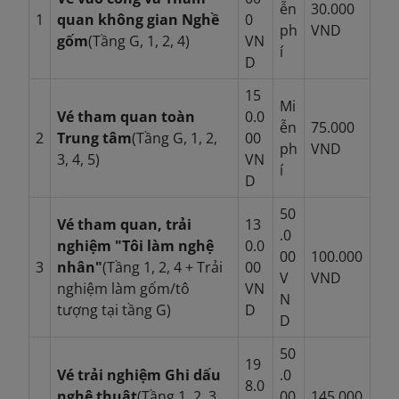
ễn
30.000
1
quan không gian Nghề
0
ph
VND
gốm
(Tầng G, 1, 2, 4)
VN
í
D
15
Mi
Vé tham quan toàn
0.0
ễn
75.000
2
Trung tâm
(Tầng G, 1, 2,
00
ph
VND
3, 4, 5)
VN
í
D
50
Vé tham quan, trải
13
.0
nghiệm "Tôi làm nghệ
0.0
00
100.000
3
nhân"
(Tầng 1, 2, 4 + Trải
00
V
VND
nghiệm làm gốm/tô
VN
N
tượng tại tầng G)
D
D
50
19
Vé trải nghiệm Ghi dấu
.0
8.0
nghệ thuật
(Tầng 1, 2, 3,
00
145.000