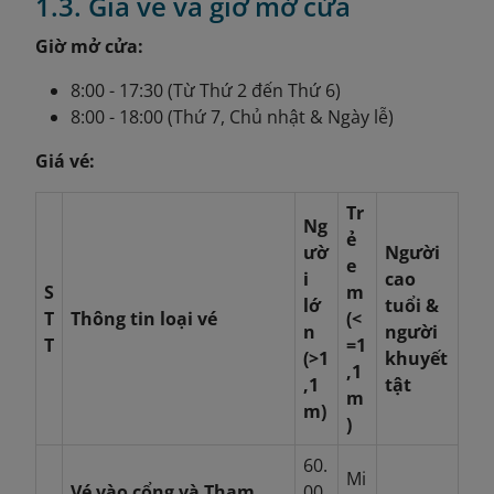
1.3. Giá vé và giờ mở cửa
Giờ mở cửa:
8:00 - 17:30 (Từ Thứ 2 đến Thứ 6)
8:00 - 18:00 (Thứ 7, Chủ nhật & Ngày lễ)
Giá vé:
Tr
Ng
ẻ
ườ
Người
e
i
cao
S
m
lớ
tuổi &
T
Thông tin loại vé
(<
n
người
T
=1
(>1
khuyết
,1
,1
tật
m
m)
)
60.
Mi
Vé vào cổng và Tham
00