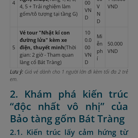
4
00
4, 5 + Trải nghiệm làm
V
VND
VN
gốm/tô tượng tại tầng G)
N
D
D
Vé tour "Nhật kí con
10
Mi
đường lửa" kèm xe
0.0
ễn
50.000
5
điện, thuyết minh
(Thời
00
ph
VND
gian: 2 giờ - Tham quan
VN
í
làng cổ Bát Tràng)
D
Lưu ý:
Giá vé dành cho 1 người lớn đi kèm tối đa 2 trẻ
em.
2. Khám phá kiến trúc
“độc nhất vô nhị” của
Bảo tàng gốm Bát Tràng
2.1. Kiến trúc lấy cảm hứng từ