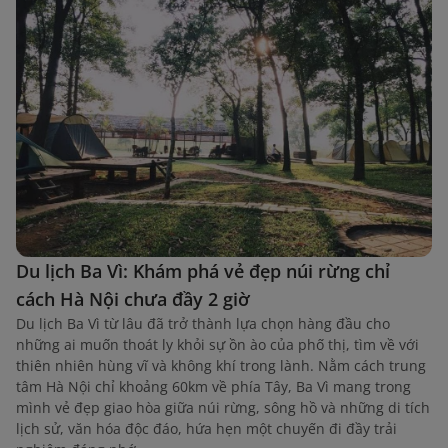
Du lịch Ba Vì: Khám phá vẻ đẹp núi rừng chỉ
cách Hà Nội chưa đầy 2 giờ
Du lịch Ba Vì từ lâu đã trở thành lựa chọn hàng đầu cho
những ai muốn thoát ly khỏi sự ồn ào của phố thị, tìm về với
thiên nhiên hùng vĩ và không khí trong lành. Nằm cách trung
tâm Hà Nội chỉ khoảng 60km về phía Tây, Ba Vì mang trong
mình vẻ đẹp giao hòa giữa núi rừng, sông hồ và những di tích
lịch sử, văn hóa độc đáo, hứa hẹn một chuyến đi đầy trải