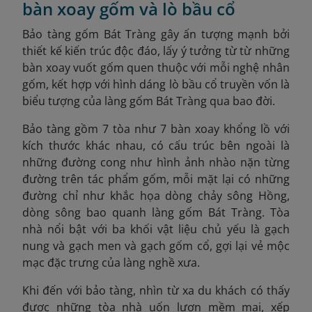
bàn xoay gốm và lò bầu cổ
Bảo tàng gốm Bát Tràng gây ấn tượng mạnh bởi
thiết kế kiến trúc độc đáo, lấy ý tưởng từ từ những
bàn xoay vuốt gốm quen thuộc với mỗi nghệ nhân
gốm, kết hợp với hình dáng lò bầu cổ truyền vốn là
biểu tượng của làng gốm Bát Tràng qua bao đời.
Bảo tàng gồm 7 tòa như 7 bàn xoay khổng lồ với
kích thước khác nhau, có cấu trúc bên ngoài là
những đường cong như hình ảnh nhào nặn từng
đường trên tác phẩm gốm, mỗi mặt lại có những
đường chỉ như khắc họa dòng chảy sông Hồng,
dòng sông bao quanh làng gốm Bát Tràng. Tòa
nhà nổi bật với ba khối vật liệu chủ yếu là gạch
nung và gạch men và gạch gốm cổ, gợi lại vẻ mộc
mạc đặc trưng của làng nghề xưa.
Khi đến với bảo tàng, nhìn từ xa du khách có thấy
được những tòa nhà uốn lượn mềm mại, xếp