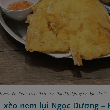
h xèo Sáu Phước có nhân tôm và thịt đầy đặn, gia vị đậm đà, kết
h xèo nem lụi Ngọc Dương –