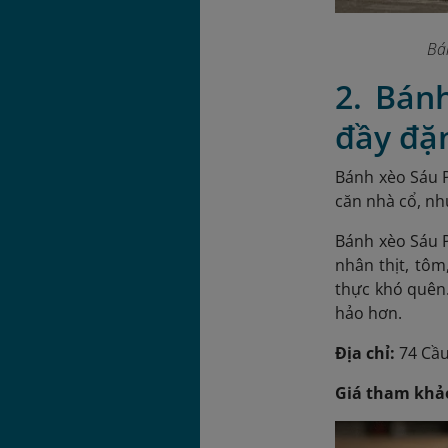
Bá
2. Bán
đầy đặ
Bánh xèo Sáu P
căn nhà cổ, nh
Bánh xèo Sáu P
nhân thịt, tô
thực khó quên.
hảo hơn.
Địa chỉ:
74 Cầu
Giá tham khả