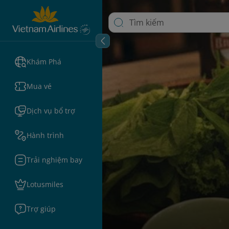
Khám Phá
Mua vé
Dịch vụ bổ trợ
Hành trình
Trải nghiệm bay
Lotusmiles
Trợ giúp