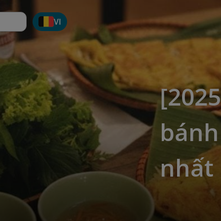
VI
[202
bánh
nhất 