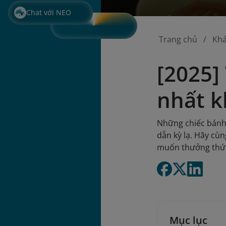
Chat với NEO
Trang chủ
Kh
[2025]
nhất k
Những chiếc bánh 
dẫn kỳ lạ. Hãy cù
muốn thưởng thức
Mục lục