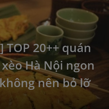
5] TOP 20++ quán
 xèo Hà Nội ngon
không nên bỏ lỡ