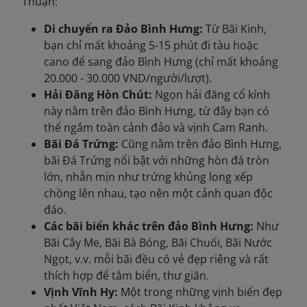
Thuận:
Di chuyển ra Đảo Bình Hưng:
Từ Bãi Kinh,
bạn chỉ mất khoảng 5-15 phút đi tàu hoặc
cano để sang đảo Bình Hưng (chỉ mất khoảng
20.000 - 30.000 VND/người/lượt).
Hải Đăng Hòn Chút:
Ngọn hải đăng cổ kính
này nằm trên đảo Bình Hưng, từ đây bạn có
thể ngắm toàn cảnh đảo và vịnh Cam Ranh.
Bãi Đá Trứng:
Cũng nằm trên đảo Bình Hưng,
bãi Đá Trứng nổi bật với những hòn đá tròn
lớn, nhẵn mịn như trứng khủng long xếp
chồng lên nhau, tạo nên một cảnh quan độc
đáo.
Các bãi biển khác trên đảo Bình Hưng:
Như
Bãi Cây Me, Bãi Bà Bóng, Bãi Chuối, Bãi Nước
Ngọt, v.v. mỗi bãi đều có vẻ đẹp riêng và rất
thích hợp để tắm biển, thư giãn.
Vịnh Vĩnh Hy:
Một trong những vịnh biển đẹp