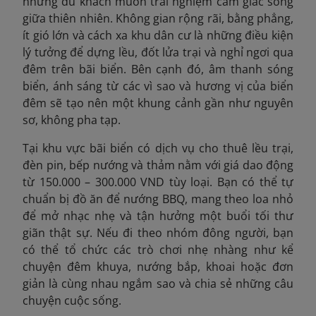
những du khách muốn trải nghiệm cảm giác sống
giữa thiên nhiên. Không gian rộng rãi, bằng phẳng,
ít gió lớn và cách xa khu dân cư là những điều kiện
lý tưởng để dựng lều, đốt lửa trại và nghỉ ngơi qua
đêm trên bãi biển. Bên cạnh đó, âm thanh sóng
biển, ánh sáng từ các vì sao và hương vị của biển
đêm sẽ tạo nên một khung cảnh gần như nguyên
sơ, không pha tạp.
Tại khu vực bãi biển có dịch vụ cho thuê lều trại,
đèn pin, bếp nướng và thảm nằm với giá dao động
từ 150.000 – 300.000 VND tùy loại. Bạn có thể tự
chuẩn bị đồ ăn để nướng BBQ, mang theo loa nhỏ
để mở nhạc nhẹ và tận hưởng một buổi tối thư
giãn thật sự. Nếu đi theo nhóm đông người, bạn
có thể tổ chức các trò chơi nhẹ nhàng như kể
chuyện đêm khuya, nướng bắp, khoai hoặc đơn
giản là cùng nhau ngắm sao và chia sẻ những câu
chuyện cuộc sống.