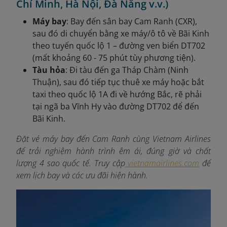
Chí Minh, Hà Nội, Đà Nẵng v.v.)
Máy bay
: Bay đến sân bay Cam Ranh (CXR),
sau đó di chuyển bằng xe máy/ô tô về Bãi Kinh
theo tuyến quốc lộ 1 – đường ven biển DT702
(mất khoảng 60 - 75 phút tùy phương tiện).
Tàu hỏa
: Đi tàu đến ga Tháp Chàm (Ninh
Thuận), sau đó tiếp tục thuê xe máy hoặc bắt
taxi theo quốc lộ 1A đi về hướng Bắc, rẽ phải
tại ngã ba Vĩnh Hy vào đường DT702 để đến
Bãi Kinh.
Đặt vé máy bay đến Cam Ranh cùng Vietnam Airlines
để trải nghiệm hành trình êm ái, đúng giờ và chất
lượng 4 sao quốc tế. Truy cập
vietnamairlines.com
để
xem lịch bay và các ưu đãi hiện hành.