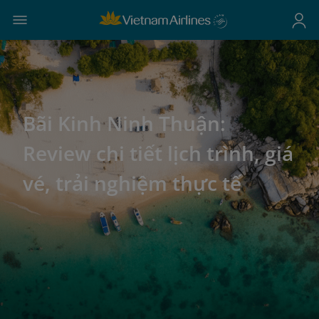
Bãi Kinh Ninh Thuận:
Review chi tiết lịch trình, giá
vé, trải nghiệm thực tế