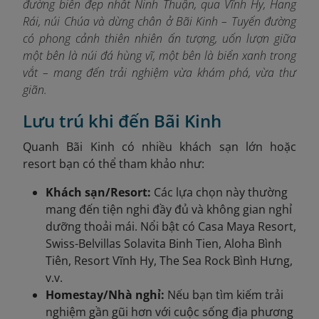
đường biển đẹp nhất Ninh Thuận, qua Vĩnh Hy, Hang
Rái, núi Chúa và dừng chân ở Bãi Kinh – Tuyến đường
có phong cảnh thiên nhiên ấn tượng, uốn lượn giữa
một bên là núi đá hùng vĩ, một bên là biển xanh trong
vắt – mang đến trải nghiệm vừa khám phá, vừa thư
giãn.
Lưu trú khi đến Bãi Kinh
Quanh
Bãi Kinh có nhiều khách sạn lớn hoặc
resort bạn có thể tham khảo như:
Khách sạn/Resort:
Các lựa chọn này thường
mang đến tiện nghi đầy đủ và không gian nghỉ
dưỡng thoải mái. Nổi bật có Casa Maya Resort,
Swiss-Belvillas Solavita Binh Tien, Aloha Bình
Tiên, Resort Vĩnh Hy, The Sea Rock Bình Hưng,
v.v.
Homestay/Nhà nghỉ:
Nếu bạn tìm kiếm trải
nghiệm gần gũi hơn với cuộc sống địa phương