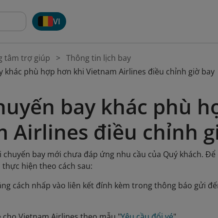
VI
g tâm trợ giúp
Thông tin lịch bay
 khác phù hợp hơn khi Vietnam Airlines điều chỉnh giờ bay
huyến bay khác phù h
 Airlines điều chỉnh g
khi chuyến bay mới chưa đáp ứng nhu cầu của Quý khách. Đ
h thực hiện theo cách sau:
ằng cách nhấp vào liên kết đính kèm trong thông báo gửi đế
é cho Vietnam Airlines theo mẫu "
Yêu cầu đổi vé
".