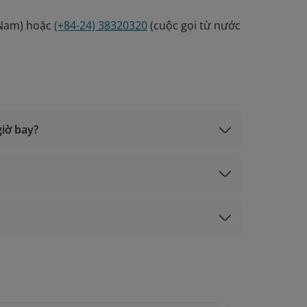
t Nam) hoặc
(+84-24) 38320320
(cuộc gọi từ nước
giờ bay?
+84-24) 38320320 (cuộc gọi từ nước ngoài);