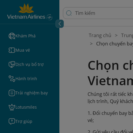
Trang chủ
Trun
Khám Phá
Chọn chuyến bay
Mua vé
Chọn c
Dịch vụ bổ trợ
Vietnam
Hành trình
Trải nghiệm bay
Chúng tôi rất tiếc 
lịch trình, Quý khác
Lotusmiles
1. Đổi chuyến bay b
vé;
Trợ giúp
2. Gửi yêu cầu đổi v