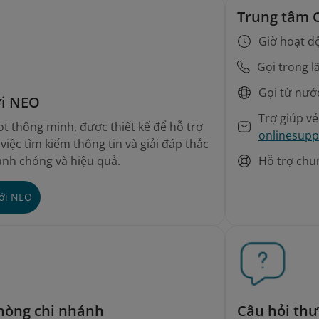
Trung tâm 
Giờ hoạt đ
Gọi trong l
Gọi từ nướ
ới NEO
Trợ giúp v
t thông minh, được thiết kế để hỗ trợ
onlinesupp
iệc tìm kiếm thông tin và giải đáp thắc
Hỗ trợ chu
nh chóng và hiệu quả.
với NEO
phòng chi nhánh
Câu hỏi th