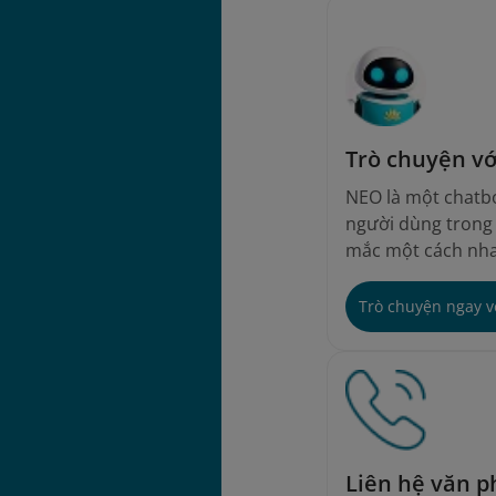
Trò chuyện v
NEO là một chatbo
người dùng trong v
mắc một cách nha
Trò chuyện ngay 
Liên hệ văn 