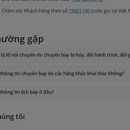
âm Chăm sóc Khách hàng theo số
19001100
(cuộc gọi tại Việ
hường gặp
 bị lỡ nối chuyến do chuyến bay bị hủy, đổi hành trình, đổi 
u thông tin chuyến bay do các hãng khác khai thác không?
ăm sóc Khách hàng: 19001100 (cuộc gọi tại Việt Nam) hoặc (
il đến địa chỉ
onlinesupport@vietnamairlines.com
.
 thông tin lịch bay ở đâu?
Mua vé
húng tôi