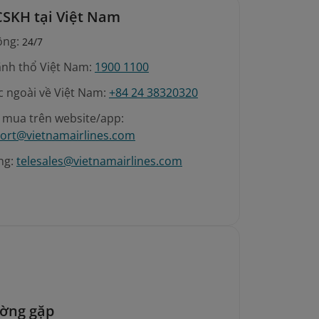
CSKH tại Việt Nam
ộng:
24/7
ãnh thổ Việt Nam:
1900 1100
c ngoài về Việt Nam:
+84 24 38320320
é mua trên website/app:
ort@vietnamairlines.com
ng:
telesales@vietnamairlines.com
ường gặp