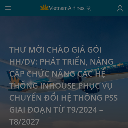
THƯ MỜI CHÀO GIÁ GÓI
HH/DV: PHÁT TRIỂN, NÂNG
CẤP CHỨC NĂNG CÁC HỆ
THỐNG INHOUSE PHỤC VỤ
CHUYỂN ĐỔI HỆ THỐNG PSS
GIAI ĐOẠN TỪ T9/2024 –
T8/2027