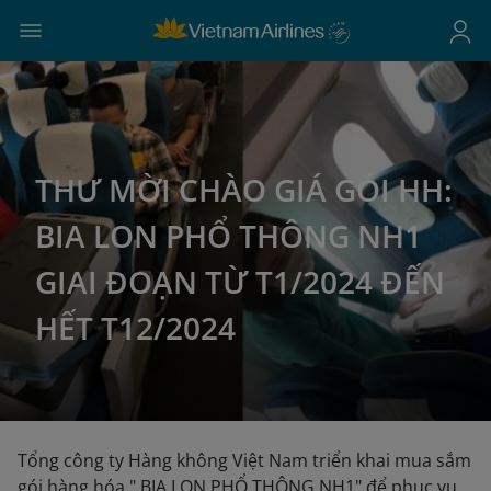
THƯ MỜI CHÀO GIÁ GÓI HH:
BIA LON PHỔ THÔNG NH1
GIAI ĐOẠN TỪ T1/2024 ĐẾN
HẾT T12/2024
Tổng công ty Hàng không Việt Nam triển khai mua sắm
gói hàng hóa " BIA LON PHỔ THÔNG NH1" để phục vụ