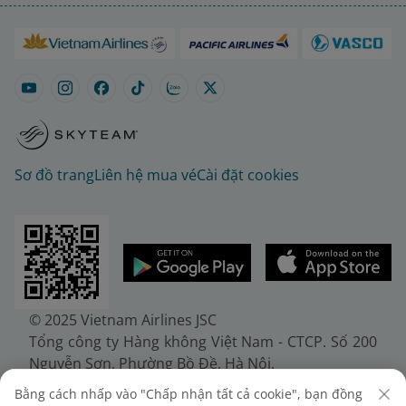
Sơ đồ trang
Liên hệ mua vé
Cài đặt cookies
© 2025 Vietnam Airlines JSC
Tổng công ty Hàng không Việt Nam - CTCP. Số 200
Nguyễn Sơn, Phường Bồ Đề, Hà Nội.
Điện thoại: (+84-24) 38272289. Fax: (+84-24)
Bằng cách nhấp vào "Chấp nhận tất cả cookie", bạn đồng