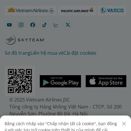
Sơ đồ trang
Liên hệ mua vé
Cài đặt cookies
© 2025 Vietnam Airlines JSC
Tổng công ty Hàng không Việt Nam - CTCP. Số 200
Nguyễn Sơn, Phường Bồ Đề, Hà Nội.
Điện thoại: (+84-24) 38272289. Fax: (+84-24)
Bằng cách nhấp vào "Chấp nhận tất cả cookie", bạn đồng
38722375
ý với việc lưu trữ cookie trên thiết bị của mình để cải