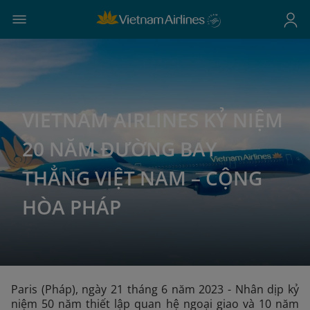
VIETNAM AIRLINES KỶ NIỆM
20 NĂM ĐƯỜNG BAY
THẲNG VIỆT NAM – CỘNG
HÒA PHÁP
Paris (Pháp), ngày 21 tháng 6 năm 2023 - Nhân dịp kỷ
niệm 50 năm thiết lập quan hệ ngoại giao và 10 năm