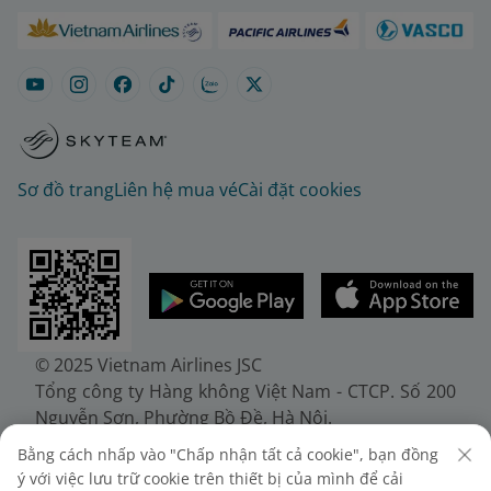
Sơ đồ trang
Liên hệ mua vé
Cài đặt cookies
© 2025 Vietnam Airlines JSC
Tổng công ty Hàng không Việt Nam - CTCP. Số 200
Nguyễn Sơn, Phường Bồ Đề, Hà Nội.
Điện thoại: (+84-24) 38272289. Fax: (+84-24)
Bằng cách nhấp vào "Chấp nhận tất cả cookie", bạn đồng
38722375
ý với việc lưu trữ cookie trên thiết bị của mình để cải