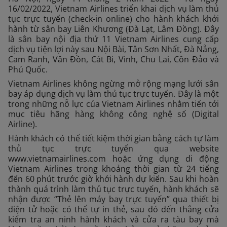
16/02/2022, Vietnam Airlines triển khai dịch vụ làm thủ
tục trực tuyến (check-in online) cho hành khách khởi
hành từ sân bay Liên Khương (Đà Lạt, Lâm Đồng). Đây
là sân bay nội địa thứ 11 Vietnam Airlines cung cấp
dịch vụ tiện lợi này sau Nội Bài, Tân Sơn Nhất, Đà Nẵng,
Cam Ranh, Vân Đồn, Cát Bi, Vinh, Chu Lai, Côn Đảo và
Phú Quốc.
Vietnam Airlines không ngừng mở rộng mạng lưới sân
bay áp dụng dịch vụ làm thủ tục trực tuyến. Đây là một
trong những nỗ lực của Vietnam Airlines nhằm tiến tới
mục tiêu hãng hàng không công nghệ số (Digital
Airline).
Hành khách có thể tiết kiệm thời gian bằng cách tự làm
thủ tục trực tuyến qua website
www.vietnamairlines.com hoặc ứng dụng di động
Vietnam Airlines trong khoảng thời gian từ 24 tiếng
đến 60 phút trước giờ khởi hành dự kiến. Sau khi hoàn
thành quá trình làm thủ tục trực tuyến, hành khách sẽ
nhận được “Thẻ lên máy bay trực tuyến” qua thiết bị
điện tử hoặc có thể tự in thẻ, sau đó đến thẳng cửa
kiểm tra an ninh hành khách và cửa ra tàu bay mà