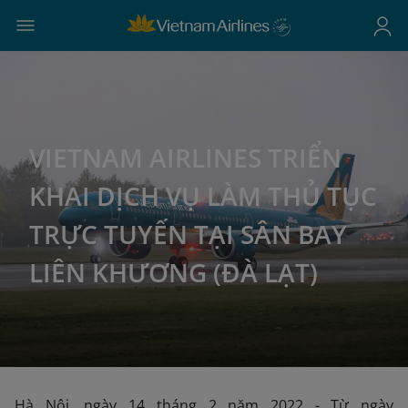
VIETNAM AIRLINES TRIỂN
KHAI DỊCH VỤ LÀM THỦ TỤC
TRỰC TUYẾN TẠI SÂN BAY
LIÊN KHƯƠNG (ĐÀ LẠT)
Hà Nội, ngày 14 tháng 2 năm 2022 - Từ ngày