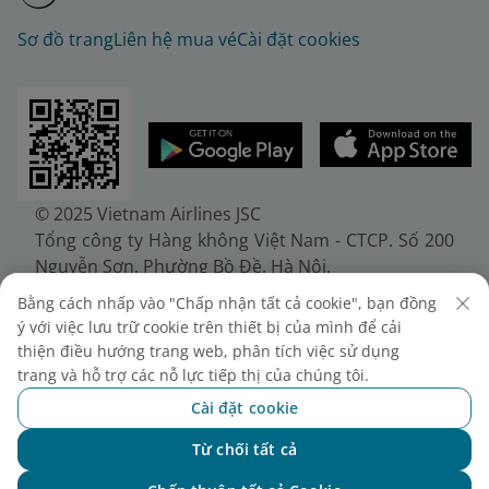
Sơ đồ trang
Liên hệ mua vé
Cài đặt cookies
© 2025 Vietnam Airlines JSC
Tổng công ty Hàng không Việt Nam - CTCP. Số 200
Nguyễn Sơn, Phường Bồ Đề, Hà Nội.
Điện thoại: (+84-24) 38272289. Fax: (+84-24)
Bằng cách nhấp vào "Chấp nhận tất cả cookie", bạn đồng
38722375
ý với việc lưu trữ cookie trên thiết bị của mình để cải
Giấy chứng nhận đăng ký doanh nghiệp, mã số
thiện điều hướng trang web, phân tích việc sử dụng
doanh nghiệp 0100107518, đăng ký lần đầu ngày
trang và hỗ trợ các nỗ lực tiếp thị của chúng tôi.
30/6/2010, đăng ký thay đổi lần thứ 10 ngày
Cài đặt cookie
24/7/2025, cấp bởi Sở Tài chính Thành phố Hà Nội.
Từ chối tất cả
Chat với NEO