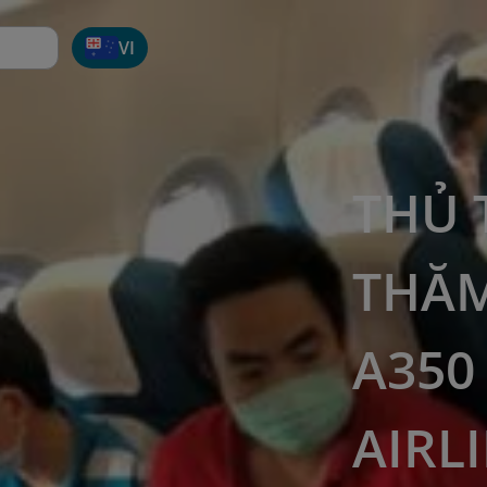
VI
THỦ
THĂM
A350
AIRL