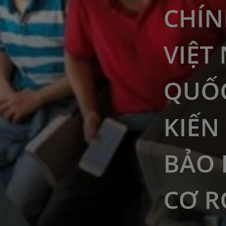
CHÍN
VIỆT
QUỐ
KIẾN
BẢO
CƠ R