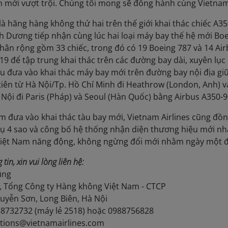
 mới vượt trội. Chúng tôi mong sẽ đồng hành cùng Vietnam 
 là hãng hàng không thứ hai trên thế giới khai thác chiếc A
nh Dương tiếp nhận cùng lúc hai loại máy bay thế hệ mới Bo
thân rộng gồm 33 chiếc, trong đó có 19 Boeing 787 và 14 Ai
19 để tập trung khai thác trên các đường bay dài, xuyên lụ
đầu đưa vào khai thác máy bay mới trên đường bay nội địa gi
tiên từ Hà Nội/Tp. Hồ Chí Minh đi Heathrow (London, Anh) v
Nội đi Paris (Pháp) và Seoul (Hàn Quốc) bằng Airbus A350-9
ểm đưa vào khai thác tàu bay mới, Vietnam Airlines cũng đồ
vụ 4 sao và công bố hệ thống nhận diện thương hiệu mới 
Việt Nam năng động, không ngừng đổi mới nhằm ngày một đ
tin, xin vui lòng liên hệ:
ũng
, Tổng Công ty Hàng không Việt Nam - CTCP
uyễn Sơn, Long Biên, Hà Nội
.38732732 (máy lẻ 2518) hoặc 0988756828
lations@vietnamairlines.com