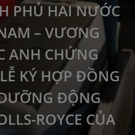
H PHỦ HAI NƯỚC
 NAM – VƯƠNG
C ANH CHỨNG
 LỄ KÝ HỢP ĐỒNG
 DƯỠNG ĐỘNG
OLLS-ROYCE CỦA