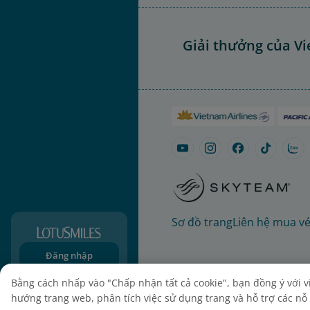
Giải thưởng của Vi
Sơ đồ trang
Liên hệ mua v
Đăng nhập
Đăng ký
Bằng cách nhấp vào "Chấp nhận tất cả cookie", bạn đồng ý với việ
hướng trang web, phân tích việc sử dụng trang và hỗ trợ các nỗ l