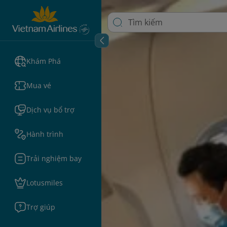
Khám Phá
Mua vé
Dịch vụ bổ trợ
Hành trình
Trải nghiệm bay
Lotusmiles
Trợ giúp