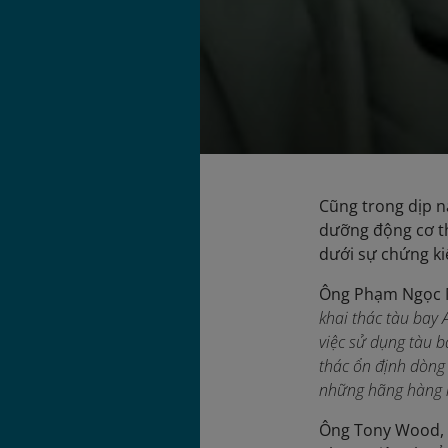
Cũng trong dịp n
dưỡng động cơ th
dưới sự chứng k
Ông Phạm Ngọc Mi
khai thác tàu bay
việc sử dụng tàu b
thác ổn định dòng
những hãng hàng 
Ông Tony Wood, C