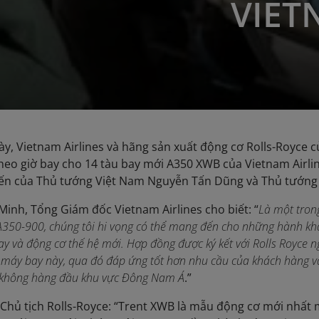
VIET
ày, Vietnam Airlines và hãng sản xuất động cơ Rolls-Royce c
eo giờ bay cho 14 tàu bay mới A350 XWB của Vietnam Airlin
iến của Thủ tướng Việt Nam Nguyễn Tấn Dũng và Thủ tướng 
nh, Tổng Giám đốc Vietnam Airlines cho biết: “
Là một tron
 A350-900, chúng tôi hi vọng có thể mang đến cho những hành kh
ay và động cơ thế hệ mới. Hợp đồng được ký kết với Rolls Royce
 máy bay này, qua đó đáp ứng tốt hơn nhu cầu của khách hàng và
không hàng đầu khu vực Đông Nam Á
.”
hủ tịch Rolls-Royce: “Trent XWB là mẫu động cơ mới nhất 