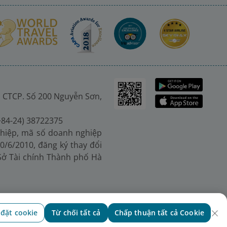
 CTCP. Số 200 Nguyễn Sơn,
(+84-24) 38722375
hiệp, mã số doanh nghiệp
0/6/2010, đăng ký thay đổi
 Sở Tài chính Thành phố Hà
 đặt cookie
Từ chối tất cả
Chấp thuận tất cả Cookie