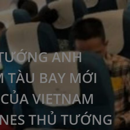
 TƯỚNG ANH
 TÀU BAY MỚI
 CỦA VIETNAM
INES THỦ TƯỚNG