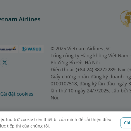
etnam Airlines
© 2025 Vietnam Airlines JSC
Tổng công ty Hàng không Việt Nam -
Phường Bồ Đề, Hà Nội.
Điện thoại: (+84-24) 38272289. Fax: 
Giấy chứng nhận đăng ký doanh ng
0100107518, đăng ký lần đầu ngày 3
lần thứ 10 ngày 24/7/2025, cấp bởi
é
Cài đặt cookies
Nội.
c lưu trữ cookie trên thiết bị của mình để cải thiện điều
Cài
ực tiếp thị của chúng tôi.