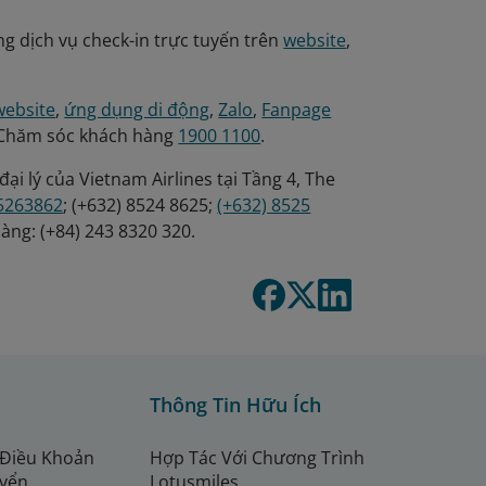
g dịch vụ check-in trực tuyến trên
website
,
website
,
ứng dụng di động
,
Zalo
,
Fanpage
ài Chăm sóc khách hàng
1900 1100
.
ại lý của Vietnam Airlines tại Tầng 4, The
85263862
; (+632) 8524 8625;
(+632) 8525
àng: (+84) 243 8320 320.
Thông Tin Hữu Ích
 Điều Khoản
Hợp Tác Với Chương Trình
uyển
Lotusmiles