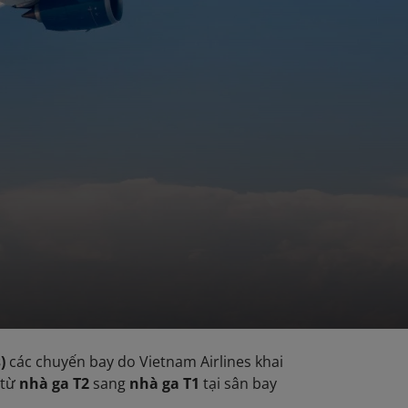
)
các chuyến bay do Vietnam Airlines khai
 từ
nhà ga T2
sang
nhà ga T1
tại sân bay