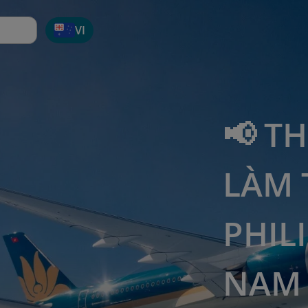
VI
📢 T
LÀM 
PHILI
NAM