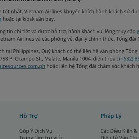
m tốt nhất, Vietnam Airlines khuyến khích hành khách sử dụn
g
hoặc tại kiosk sân bay.
g tin chi tiết và được hỗ trợ, hành khách vui lòng truy cập
ietnam Airlines và các phòng vé, đại lý chính thức, Tổng đ
h tại Philippines, Quý khách có thể liên hệ văn phòng Tổng đ
 758 P. Ocampo St., Malate, Manila 1004; điện thoại:
(+632) 
iresources.com.ph
hoặc liên hệ Tổng đài chăm sóc khách h
Hỗ Trợ
Pháp Lý
Góp Ý Dịch Vụ
Các Điều Kiện &
Trung tâm trợ giúp
Điều Lệ Vận Ch