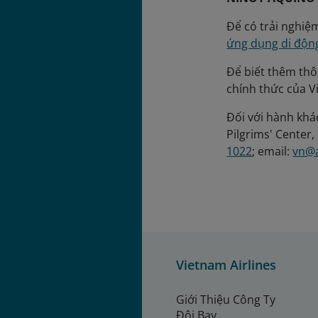
Để có trải nghiệ
ứng dụng di độn
Để biết thêm thôn
chính thức của V
Đối với hành khác
Pilgrims' Center,
1022
; email:
vn@a
Vietnam Airlines
Giới Thiệu Công Ty
Đội Bay