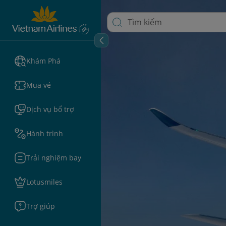
Khám Phá
Mua vé
Dịch vụ bổ trợ
Hành trình
Trải nghiệm bay
Lotusmiles
Trợ giúp