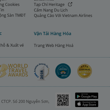
ng Cookies
Tạp Chí Heritage
Tin
Cẩm Nang Du Lịch
ộng Sàn TMĐT
Quảng Cáo Với Vietnam Airlines
c
Vận Tải Hàng Hóa
chỗ & Xuất vé
Trang Web Hàng Hoá
 CTCP. Số 200 Nguyễn Sơn,