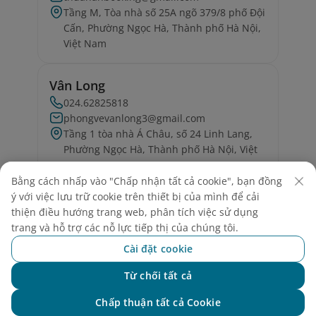
Tầng M, Tòa nhà số 25A ngõ 379/8 phố Đội
Cấn, Phường Ngọc Hà, Thành phố Hà Nội,
Việt Nam
Vân Long
024.62825818
phongvevanlong3@gmail.com
Tầng 1 tòa nhà Á Châu, số 24 Linh Lang,
Phường Ngọc Hà, Thành phố Hà Nội, Việt
Nam
Bằng cách nhấp vào "Chấp nhận tất cả cookie", bạn đồng
ý với việc lưu trữ cookie trên thiết bị của mình để cải
Vtours Việt Nam
thiện điều hướng trang web, phân tích việc sử dụng
0767350350
trang và hỗ trợ các nỗ lực tiếp thị của chúng tôi.
info@vtours.vn
Cài đặt cookie
Phòng 101, Tòa nhà Nhật An, 30D Kim Mã
Thượng, Phường Ngọc Hà, Thành phố Hà
Từ chối tất cả
Chat với NEO
Nội, Việt Nam
Chấp thuận tất cả Cookie