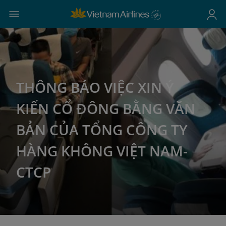
THÔNG BÁO VIỆC XIN Ý
KIẾN CỔ ĐÔNG BẰNG VĂN
BẢN CỦA TỔNG CÔNG TY
HÀNG KHÔNG VIỆT NAM-
CTCP