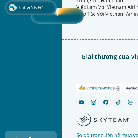
Thông Tin Đấu Thầu
Việc Làm Với Vietnam Airl
Chat với NEO
Hợp Tác Với Vietnam Airli
Giải thưởng của Vi
Sơ đồ trang
Liên hệ mua v