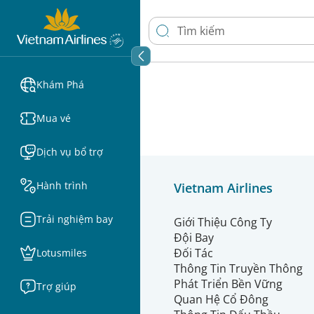
Khám Phá
Mua vé
Dịch vụ bổ trợ
Hành trình
Vietnam Airlines
Trải nghiệm bay
Giới Thiệu Công Ty
Đội Bay
Đối Tác
Lotusmiles
Thông Tin Truyền Thông
Phát Triển Bền Vững
Trợ giúp
Quan Hệ Cổ Đông