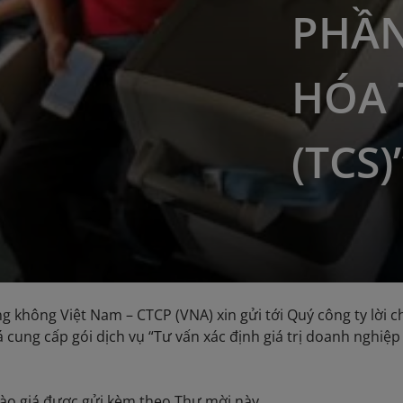
PHẦN
HÓA 
(TCS)
g không Việt Nam – CTCP (VNA) xin gửi tới Quý công ty lời c
á cung cấp gói dịch vụ “Tư vấn xác định giá trị doanh nghi
ào giá được gửi kèm theo Thư mời này.