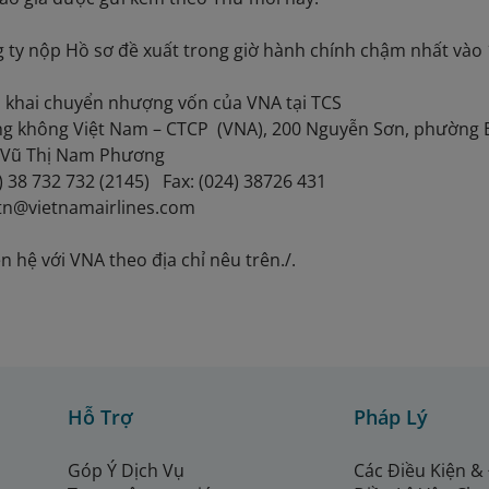
 ty nộp Hồ sơ đề xuất trong giờ hành chính chậm nhất vào 
iển khai chuyển nhượng vốn của VNA tại TCS
ng không Việt Nam – CTCP (VNA), 200 Nguyễn Sơn, phường B
à Vũ Thị Nam Phương
4) 38 732 732 (2145) Fax: (024) 38726 431
vtn@vietnamairlines.com
iên hệ với VNA theo địa chỉ nêu trên./.
Hỗ Trợ
Pháp Lý
Góp Ý Dịch Vụ
Các Điều Kiện &