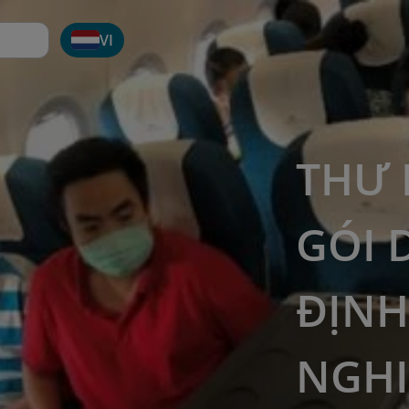
VI
THƯ 
GÓI 
ĐỊNH
NGHI