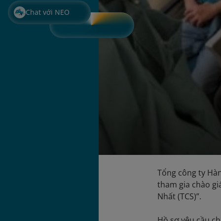
Chat với NEO
Tổng công ty Hàn
tham gia chào gi
Nhất (TCS)”.
Hồ sơ yêu cầu ch