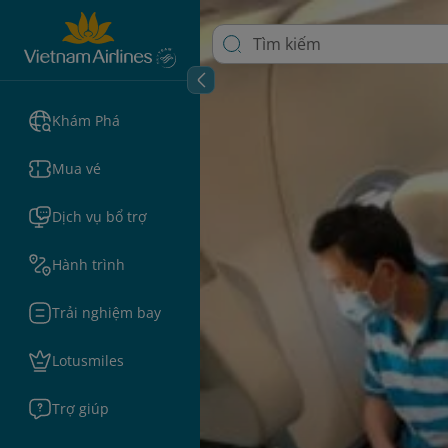
Khám Phá
Mua vé
Dịch vụ bổ trợ
Hành trình
Trải nghiệm bay
Lotusmiles
Trợ giúp