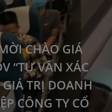
MỜI CHÀO GIÁ
DV “TƯ VẤN XÁC
 GIÁ TRỊ DOANH
ỆP CÔNG TY CỔ