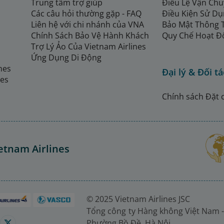
Trung tâm trợ giúp
Điều Lệ Vận Ch
Các câu hỏi thường gặp - FAQ
Điều Kiện Sử Dụ
Liên hệ với chi nhánh của VNA
Bảo Mật Thông 
Chính Sách Bảo Vệ Hành Khách
Quy Chế Hoạt Đ
Trợ Lý Ảo Của Vietnam Airlines
Ứng Dụng Di Động
ines
Đại lý & Đối tá
nes
Chính sách Đặt 
etnam Airlines
© 2025 Vietnam Airlines JSC
Tổng công ty Hàng không Việt Nam -
Phường Bồ Đề, Hà Nội.