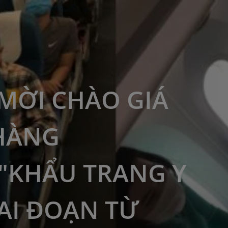
MỜI CHÀO GIÁ
HÀNG
"KHẨU TRANG Y
IAI ĐOẠN TỪ