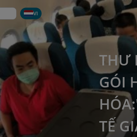
VI
THƯ 
GÓI 
HÓA:
TẾ G