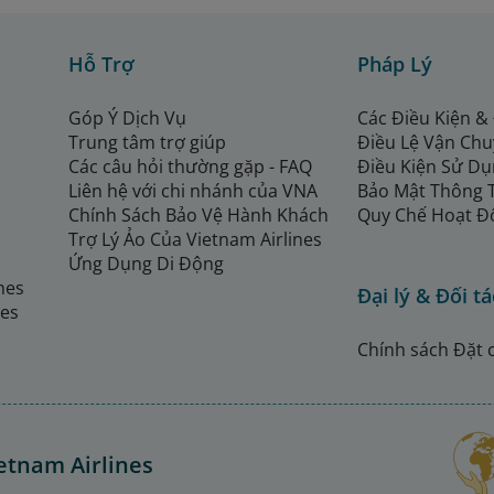
Hỗ Trợ
Pháp Lý
Góp Ý Dịch Vụ
Các Điều Kiện &
Trung tâm trợ giúp
Điều Lệ Vận Ch
Các câu hỏi thường gặp - FAQ
Điều Kiện Sử Dụ
Liên hệ với chi nhánh của VNA
Bảo Mật Thông 
Chính Sách Bảo Vệ Hành Khách
Quy Chế Hoạt Đ
Trợ Lý Ảo Của Vietnam Airlines
Ứng Dụng Di Động
ines
Đại lý & Đối tá
nes
Chính sách Đặt 
etnam Airlines