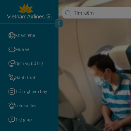
Khám Phá
Mua vé
Dịch vụ bổ trợ
Hành trình
Trải nghiệm bay
Lotusmiles
Trợ giúp