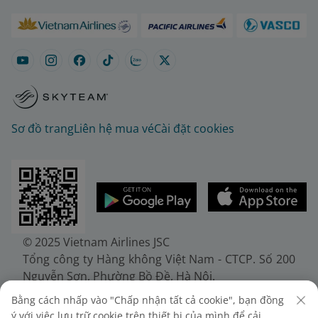
Sơ đồ trang
Liên hệ mua vé
Cài đặt cookies
© 2025 Vietnam Airlines JSC
Tổng công ty Hàng không Việt Nam - CTCP. Số 200
Nguyễn Sơn, Phường Bồ Đề, Hà Nội.
Điện thoại: (+84-24) 38272289. Fax: (+84-24)
Bằng cách nhấp vào "Chấp nhận tất cả cookie", bạn đồng
38722375
ý với việc lưu trữ cookie trên thiết bị của mình để cải