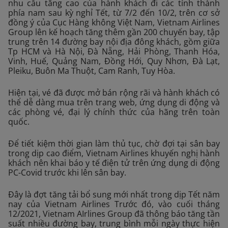
nhu cầu tăng cao của hành khách đi các tỉnh thành
phía nam sau kỳ nghỉ Tết, từ 7/2 đến 10/2, trên cơ sở
đồng ý của Cục Hàng không Việt Nam, Vietnam Airlines
Group lên kế hoạch tăng thêm gần 200 chuyến bay, tập
trung trên 14 đường bay nội địa đông khách, gồm giữa
Tp HCM và Hà Nội, Đà Nẵng, Hải Phòng, Thanh Hóa,
Vinh, Huế, Quảng Nam, Đồng Hới, Quy Nhơn, Đà Lạt,
Pleiku, Buôn Ma Thuột, Cam Ranh, Tuy Hòa.
Hiện tại, vé đã được mở bán rộng rãi và hành khách có
thể dễ dàng mua trên trang web, ứng dụng di động và
các phòng vé, đại lý chính thức của hãng trên toàn
quốc.
Để tiết kiệm thời gian làm thủ tục, chờ đợi tại sân bay
trong dịp cao điểm, Vietnam Airlines khuyến nghị hành
khách nên khai báo y tế điện tử trên ứng dụng di động
PC-Covid trước khi lên sân bay.
Đây là đợt tăng tải bổ sung mới nhất trong dịp Tết năm
nay của Vietnam Airlines Trước đó, vào cuối tháng
12/2021, Vietnam AIrlines Group đã thông báo tăng tần
suất nhiều đường bay, trung bình mỗi ngày thực hiện