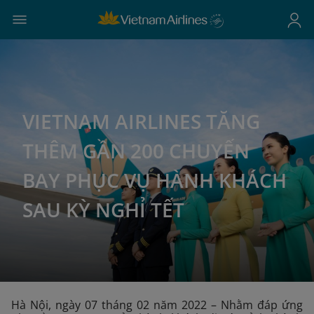
VIETNAM AIRLINES TĂNG
THÊM GẦN 200 CHUYẾN
BAY PHỤC VỤ HÀNH KHÁCH
SAU KỲ NGHỈ TẾT
Hà Nội, ngày 07 tháng 02 năm 2022 – Nhằm đáp ứng