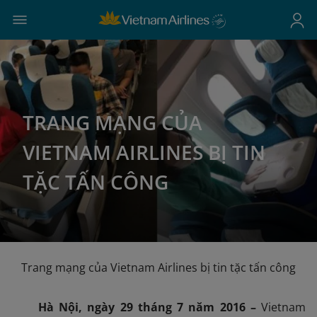
TRANG MẠNG CỦA
VIETNAM AIRLINES BỊ TIN
TẶC TẤN CÔNG
Trang mạng của Vietnam Airlines bị tin tặc tấn công
Hà Nội, ngày
29
tháng
7
năm 201
6
–
Vietnam