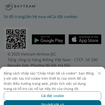
Sơ đồ trang
Liên hệ mua vé
Cài đặt cookies
© 2025 Vietnam Airlines JSC
Tổng công ty Hàng không Việt Nam - CTCP. Số 200
Nguyễn Sơn, Phường Bồ Đề, Hà Nội.
Điện thoại: (+84-24) 38272289. Fax: (+84-24)
Bằng cách nhấp vào "Chấp nhận tất cả cookie", bạn đồng
38722375
ý với việc lưu trữ cookie trên thiết bị của mình để cải
Giấy chứng nhận đăng ký doanh nghiệp, mã số
thiện điều hướng trang web, phân tích việc sử dụng
doanh nghiệp 0100107518, đăng ký lần đầu ngày
trang và hỗ trợ các nỗ lực tiếp thị của chúng tôi.
30/6/2010, đăng ký thay đổi lần thứ 10 ngày
Cài đặt cookie
24/7/2025, cấp bởi Sở Tài chính Thành phố Hà Nội.
Từ chối tất cả