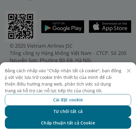
© 2025 Vietnam Airlines JSC
Tổng công ty Hàng không Việt Nam - CTCP. Số 200
Nguyễn Sơn, Phường Bồ Đề, Hà Nội.
Điện thoại: (+84-24) 38272289. Fax: (+84-24)
Bằng cách nhấp vào "Chấp nhận tất cả cookie", bạn đồng
38722375
ý với việc lưu trữ cookie trên thiết bị của mình để cải
Giấy chứng nhận đăng ký doanh nghiệp, mã số
thiện điều hướng trang web, phân tích việc sử dụng
doanh nghiệp 0100107518, đăng ký lần đầu ngày
trang và hỗ trợ các nỗ lực tiếp thị của chúng tôi.
30/6/2010, đăng ký thay đổi lần thứ 10 ngày
Cài đặt cookie
24/7/2025, cấp bởi Sở Tài chính Thành phố Hà Nội.
Từ chối tất cả
Chat với NEO
Chấp thuận tất cả Cookie