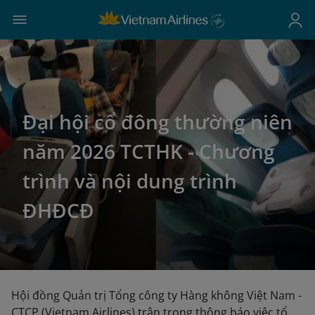
Đại hội cổ đông thường niên
năm 2026 TCTHK - Chương
trình và nội dung trình
ĐHĐCĐ
Hội đồng Quản trị Tổng công ty Hàng không Việt Nam -
CTCP (Vietnam Airlines) trân trọng thông báo việc tổ