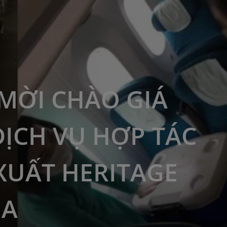
MỜI CHÀO GIÁ
DỊCH VỤ HỢP TÁC
XUẤT HERITAGE
EA