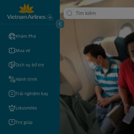
Khám Phá
Mua vé
Dịch vụ bổ trợ
Hành trình
Trải nghiệm bay
Lotusmiles
Trợ giúp