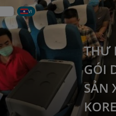
VI
THƯ 
GÓI 
SẢN 
KOR