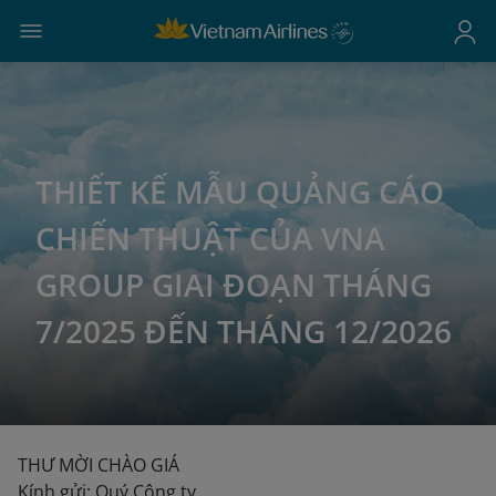
THIẾT KẾ MẪU QUẢNG CÁO
CHIẾN THUẬT CỦA VNA
GROUP GIAI ĐOẠN THÁNG
7/2025 ĐẾN THÁNG 12/2026
THƯ MỜI CHÀO GIÁ
Kính gửi: Quý Công ty