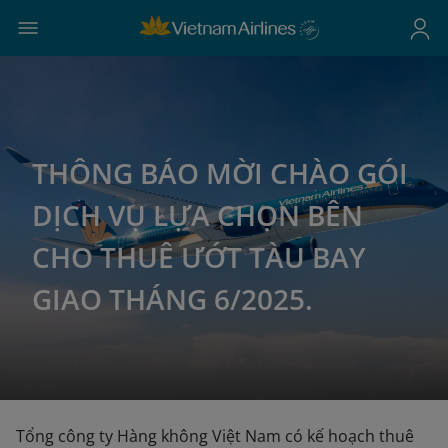
THÔNG BÁO MỜI CHÀO GÓI
DỊCH VỤ LỰA CHỌN BÊN
CHO THUÊ ƯỚT TÀU BAY
GIAO THÁNG 6/2025.
Tổng công ty Hàng không Việt Nam có kế hoạch thuê