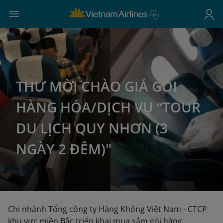
THƯ MỜI CHÀO GIÁ GÓI
HÀNG HÓA/DỊCH VỤ “TOUR
DU LỊCH QUY NHƠN (3
NGÀY 2 ĐÊM)"
Chi nhánh Tổng công ty Hàng Không Việt Nam - CTCP
khu vực miền Bắc triển khai mua sắm gói hàng