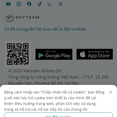
Sơ đồ trang
Liên hệ mua vé
Cài đặt cookies
© 2025 Vietnam Airlines JSC
Tổng công ty Hàng không Việt Nam - CTCP. Số 200
Nguyễn Sơn, Phường Bồ Đề, Hà Nội.
Điện thoại: (+84-24) 38272289. Fax: (+84-24)
Bằng cách nhấp vào "Chấp nhận tất cả cookie", bạn đồng
38722375
ý với việc lưu trữ cookie trên thiết bị của mình để cải
Giấy chứng nhận đăng ký doanh nghiệp, mã số
thiện điều hướng trang web, phân tích việc sử dụng
doanh nghiệp 0100107518, đăng ký lần đầu ngày
trang và hỗ trợ các nỗ lực tiếp thị của chúng tôi.
30/6/2010, đăng ký thay đổi lần thứ 10 ngày