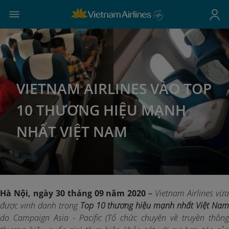
VIETNAM AIRLINES VÀO TOP
10 THƯƠNG HIỆU MẠNH
NHẤT VIỆT NAM
Hà Nội, ngày 30 tháng 09 năm 2020
–
Vietnam Airlines vừ
được vinh danh trong
Top 10 thương hiệu mạnh nhất Việt Na
do Campaign Asia - Pacific (Tổ chức chuyên về truyền thông