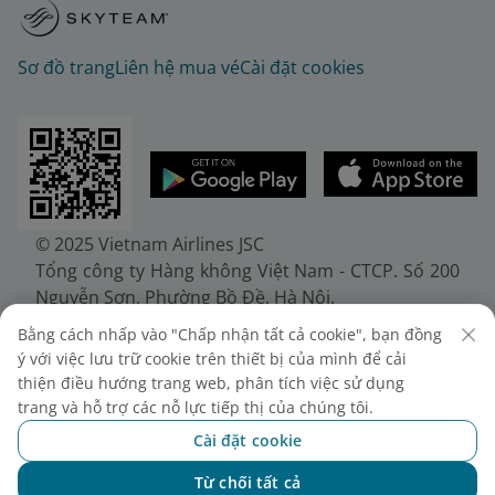
Sơ đồ trang
Liên hệ mua vé
Cài đặt cookies
© 2025 Vietnam Airlines JSC
Tổng công ty Hàng không Việt Nam - CTCP. Số 200
Nguyễn Sơn, Phường Bồ Đề, Hà Nội.
Điện thoại: (+84-24) 38272289. Fax: (+84-24)
Bằng cách nhấp vào "Chấp nhận tất cả cookie", bạn đồng
38722375
ý với việc lưu trữ cookie trên thiết bị của mình để cải
Giấy chứng nhận đăng ký doanh nghiệp, mã số
thiện điều hướng trang web, phân tích việc sử dụng
doanh nghiệp 0100107518, đăng ký lần đầu ngày
trang và hỗ trợ các nỗ lực tiếp thị của chúng tôi.
30/6/2010, đăng ký thay đổi lần thứ 10 ngày
Cài đặt cookie
24/7/2025, cấp bởi Sở Tài chính Thành phố Hà Nội.
Từ chối tất cả