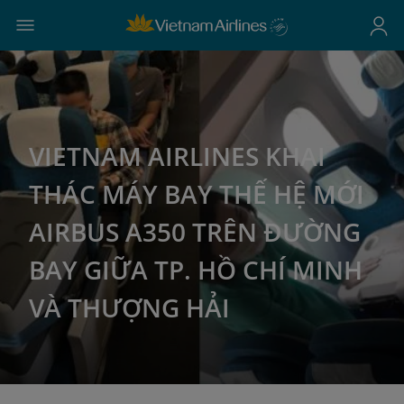
VIETNAM AIRLINES KHAI
THÁC MÁY BAY THẾ HỆ MỚI
AIRBUS A350 TRÊN ĐƯỜNG
BAY GIỮA TP. HỒ CHÍ MINH
VÀ THƯỢNG HẢI