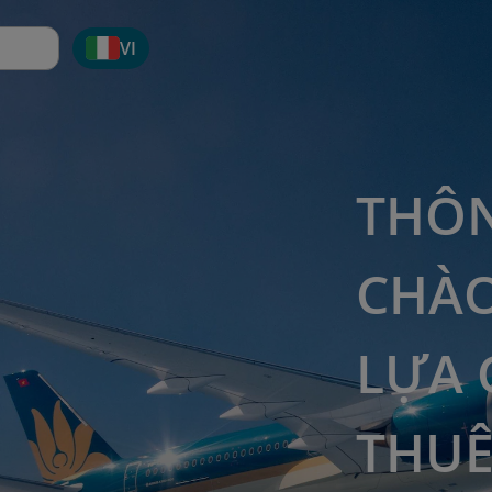
VI
THÔN
CHÀO
LỰA 
THUÊ