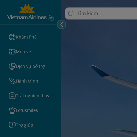
Khám Phá
Mua vé
Dịch vụ bổ trợ
Hành trình
Trải nghiệm bay
Lotusmiles
Trợ giúp