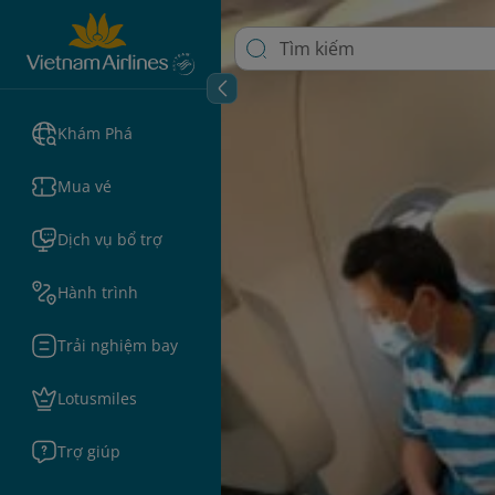
Khám Phá
Mua vé
Dịch vụ bổ trợ
Hành trình
Trải nghiệm bay
Lotusmiles
Trợ giúp