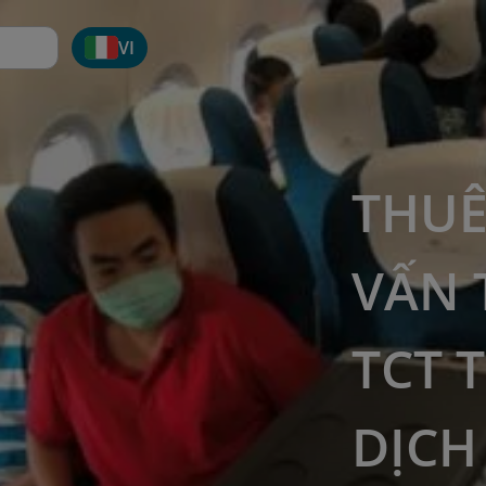
VI
THUÊ
VẤN 
TCT 
DỊCH