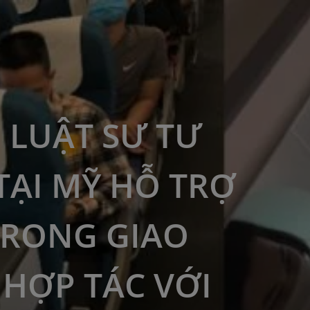
 LUẬT SƯ TƯ
TẠI MỸ HỖ TRỢ
TRONG GIAO
 HỢP TÁC VỚI