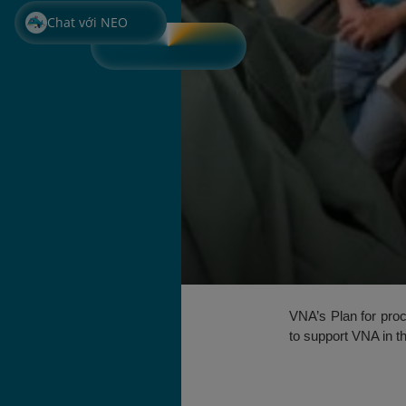
Chat với NEO
VNA’s Plan for proc
to support VNA in th