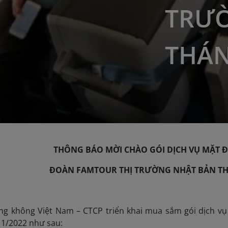
TRƯ
THÁN
THÔNG BÁO MỜI CHÀO GÓI DỊCH VỤ MẶT Đ
ĐOÀN
FAMTOUR THỊ TRƯỜNG NHẬT BẢN TH
ng không Việt Nam – CTCP triển khai mua sắm gói dịch vụ
11/2022 như sau: