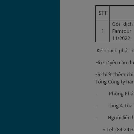
STT
Gói dịc
1
Famtour
11/2022
Kế hoạch phát hà
Hồ sơ yêu cầu đư
Để biết thêm chi 
Tổng Công ty hàn
- Phòng Phát tr
- Tầng 4, tòa n
- Người liên hệ
+ Tel: (84-24