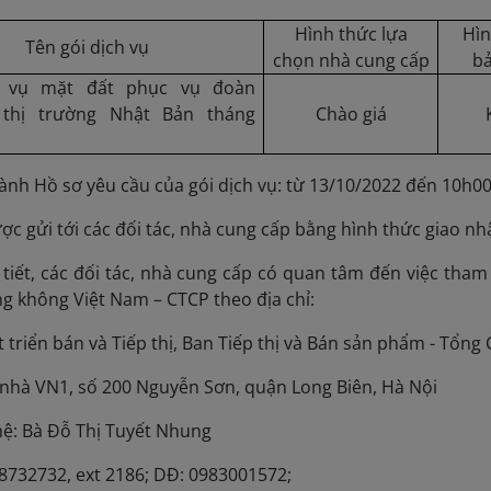
Hình thức lựa
Hì
Tên gói dịch vụ
chọn nhà cung cấp
bả
h vụ mặt đất phục vụ đoàn
 thị trường Nhật Bản tháng
Chào giá
nh Hồ sơ yêu cầu của gói dịch vụ: từ 13/10/2022 đến 10h0
ợc gửi tới các đối tác, nhà cung cấp bằng hình thức giao n
tiết, các đối tác, nhà cung cấp có quan tâm đến việc tham g
g không Việt Nam – CTCP theo địa chỉ:
iển bán và Tiếp thị, Ban Tiếp thị và Bán sản phẩm - Tổng
hà VN1, số 200 Nguyễn Sơn, quận Long Biên, Hà Nội
: Bà Đỗ Thị Tuyết Nhung
)38732732, ext 2186; DĐ: 0983001572;