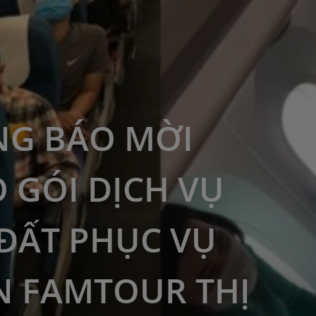
G BÁO MỜI
 GÓI DỊCH VỤ
ĐẤT PHỤC VỤ
 FAMTOUR THỊ