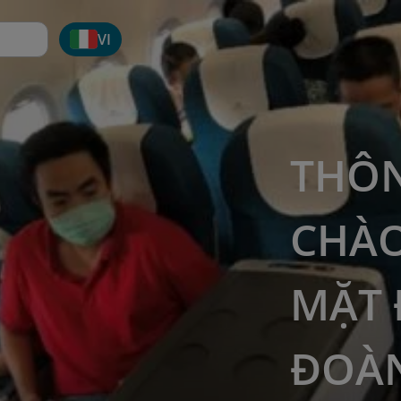
VI
THÔN
CHÀO
MẶT 
ĐOÀN