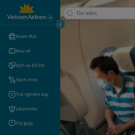
Khám Phá
Mua vé
Dịch vụ bổ trợ
Hành trình
Trải nghiệm bay
Lotusmiles
Trợ giúp