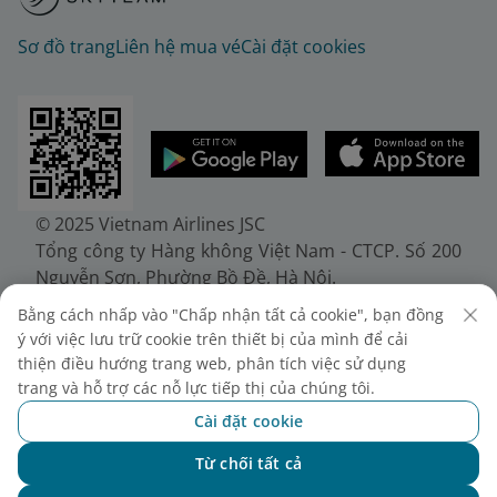
Sơ đồ trang
Liên hệ mua vé
Cài đặt cookies
© 2025 Vietnam Airlines JSC
Tổng công ty Hàng không Việt Nam - CTCP. Số 200
Nguyễn Sơn, Phường Bồ Đề, Hà Nội.
Điện thoại: (+84-24) 38272289. Fax: (+84-24)
Bằng cách nhấp vào "Chấp nhận tất cả cookie", bạn đồng
38722375
ý với việc lưu trữ cookie trên thiết bị của mình để cải
Giấy chứng nhận đăng ký doanh nghiệp, mã số
thiện điều hướng trang web, phân tích việc sử dụng
doanh nghiệp 0100107518, đăng ký lần đầu ngày
trang và hỗ trợ các nỗ lực tiếp thị của chúng tôi.
30/6/2010, đăng ký thay đổi lần thứ 10 ngày
Cài đặt cookie
24/7/2025, cấp bởi Sở Tài chính Thành phố Hà Nội.
Từ chối tất cả
Chat với NEO