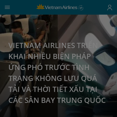
VIETNAM AIRLINES TRIỂN
KHAI NHIỀU BIỆN PHÁP
ỨNG PHÓ TRƯỚC TÌNH
TRẠNG KHÔNG LƯU QUÁ
TẢI VÀ THỜI TIẾT XẤU TẠI
CÁC SÂN BAY TRUNG QUỐC