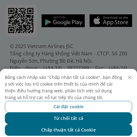
© 2025 Vietnam Airlines JSC
Tổng công ty Hàng không Việt Nam - CTCP. Số 200
Nguyễn Sơn, Phường Bồ Đề, Hà Nội.
Điện thoại: (+84-24) 38272289. Fax: (+84-24)
38722375
Bằng cách nhấp vào "Chấp nhận tất cả cookie", bạn đồng
Giấy chứng nhận đăng ký doanh nghiệp, mã số
ý với việc lưu trữ cookie trên thiết bị của mình để cải
doanh nghiệp 0100107518, đăng ký lần đầu ngày
thiện điều hướng trang web, phân tích việc sử dụng
30/6/2010, đăng ký thay đổi lần thứ 10 ngày
trang và hỗ trợ các nỗ lực tiếp thị của chúng tôi.
24/7/2025, cấp bởi Sở Tài chính Thành phố Hà Nội.
Cài đặt cookie
Từ chối tất cả
Chat với NEO
Chấp thuận tất cả Cookie