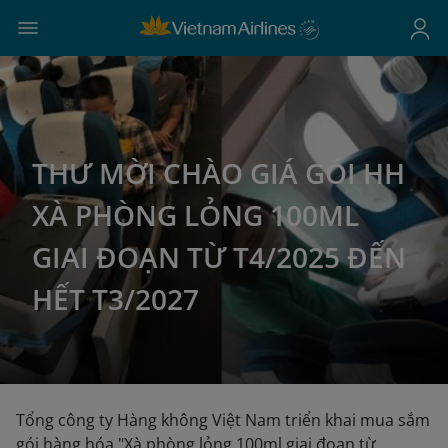
THƯ MỜI CHÀO GIÁ GÓI HH
XÀ PHÒNG LỎNG 100ML
GIAI ĐOẠN TỪ T4/2025 ĐẾN
HẾT T3/2027
Tổng công ty Hàng không Việt Nam triển khai mua sắm
gói hàng hóa "Xà phòng lỏng 100ml giai đoạn từ