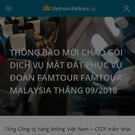
THÔNG BÁO MỜI CHÀO GÓI
DỊCH VỤ MẶT ĐẤT PHỤC VỤ
ĐOÀN FAMTOUR FAMTOUR
MALAYSIA THÁNG 09/2018
Tổng Công ty hàng không Việt Nam – CTCP triển khai