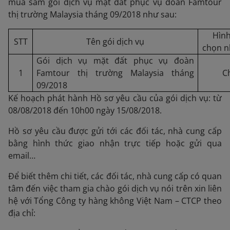
mua sắm gói dịch vụ mặt đất phục vụ đoàn Famtour
thị trường Malaysia tháng 09/2018 như sau:
Hình
STT
Tên gói dịch vụ
chọn n
Gói dịch vụ mặt đất phục vụ đoàn
1
Famtour thị trường Malaysia tháng
C
09/2018
Kế hoạch phát hành Hồ sơ yêu cầu của gói dịch vụ: từ
08/08/2018 đến 10h00 ngày 15/08/2018.
Hồ sơ yêu cầu được gửi tới các đối tác, nhà cung cấp
bằng hình thức giao nhận trực tiếp hoặc gửi qua
email…
Để biết thêm chi tiết, các đối tác, nhà cung cấp có quan
tâm đến việc tham gia chào gói dịch vụ nói trên xin liên
hệ với Tổng Công ty hàng không Việt Nam – CTCP theo
địa chỉ: