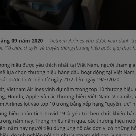
háng 09 năm 2020
–
Vietnam Airlines vừa được vinh danh t
ic (Tổ chức chuyên về truyền thông thương hiệu quốc gia) thực h
ơng hiệu được yêu thích nhất tại Việt Nam, người tham gia
sẽ lựa chọn thương hiệu hàng đầu hoạt động tại Việt Nam, 
 sát được thực hiện từ ngày 21/2 đến ngày 19/3/2020.
át, Vietnam Airlines vinh dự nằm trong top 10 thương hiệ
ng, Honda, Apple và các thương hiệu Việt Nam: Vinamilk,
m Airlines lọt vào top 10 trong bảng xếp hạng “quyền lực” n
ơng hiệu phân tích, Covid-19 là yếu tố then chốt khiến b
 trong năm nay. Trong nhiều năm qua, các thương hiệu nư
iên, năm nay người tiêu dùng ủng hộ các đơn vị có những hỗ 
iều doanh nghiệp nội địa như Vietnam Airlines, Vingroup…