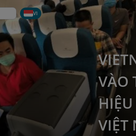
VI
VIET
VÀO 
HIỆU
VIỆT