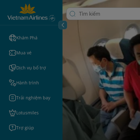
Khám Phá
Mua vé
Dịch vụ bổ trợ
Hành trình
Trải nghiệm bay
Lotusmiles
Trợ giúp