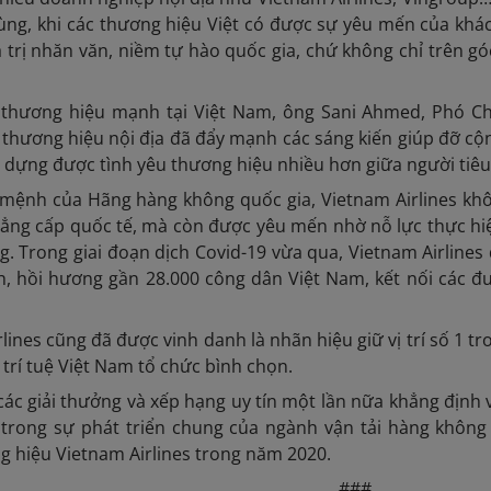
dùng, khi các thương hiệu Việt có được sự yêu mến của khá
 trị nhăn văn, niềm tự hào quốc gia, chứ không chỉ trên g
thương hiệu mạnh tại Việt Nam, ông Sani Ahmed, Phó Ch
thương hiệu nội địa đã đẩy mạnh các sáng kiến giúp đỡ cộn
y dựng được tình yêu thương hiệu nhiều hơn giữa người tiêu
mệnh của Hãng hàng không quốc gia, Vietnam Airlines khô
ẳng cấp quốc tế, mà còn được yêu mến nhờ nỗ lực thực hiện
ng. Trong giai đoạn dịch Covid-19 vừa qua, Vietnam Airlin
h, hồi hương gần 28.000 công dân Việt Nam, kết nối các đ
lines cũng đã được vinh danh là nhãn hiệu giữ vị trí số 1 
 trí tuệ Việt Nam tổ chức bình chọn.
các giải thưởng và xếp hạng uy tín một lần nữa khẳng định
o trong sự phát triển chung của ngành vận tải hàng không
 hiệu Vietnam Airlines trong năm 2020.
###