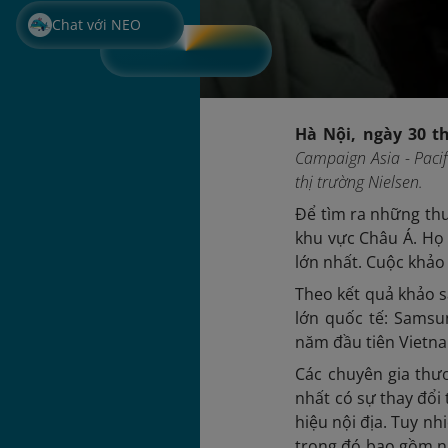
Chat với NEO
Hà Nội, ngày 30 t
Campaign Asia - Pacif
thị trường Nielsen.
Để tìm ra những thư
khu vực Châu Á. Họ 
lớn nhất. Cuộc khảo
Theo kết quả khảo s
lớn quốc tế: Samsu
năm đầu tiên Vietna
Các chuyên gia thư
nhất có sự thay đổi
hiệu nội địa. Tuy nh
trong đó bao gồm nh