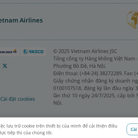
etnam Airlines
© 2025 Vietnam Airlines JSC
Tổng công ty Hàng không Việt Nam -
Phường Bồ Đề, Hà Nội.
Điện thoại: (+84-24) 38272289. Fax: 
Giấy chứng nhận đăng ký doanh ng
0100107518, đăng ký lần đầu ngày 3
lần thứ 10 ngày 24/7/2025, cấp bởi
é
Cài đặt cookies
Nội.
c lưu trữ cookie trên thiết bị của mình để cải thiện điều
Cài
ực tiếp thị của chúng tôi.