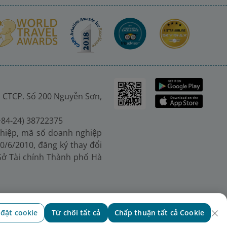
 CTCP. Số 200 Nguyễn Sơn,
(+84-24) 38722375
hiệp, mã số doanh nghiệp
0/6/2010, đăng ký thay đổi
 Sở Tài chính Thành phố Hà
 đặt cookie
Từ chối tất cả
Chấp thuận tất cả Cookie