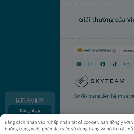
Giải thưởng của Vi
Sơ đồ trang
Liên hệ mua v
Đăng nhập
Đăng ký
Bằng cách nhấp vào "Chấp nhận tất cả cookie", bạn đồng ý với việ
hướng trang web, phân tích việc sử dụng trang và hỗ trợ các nỗ l