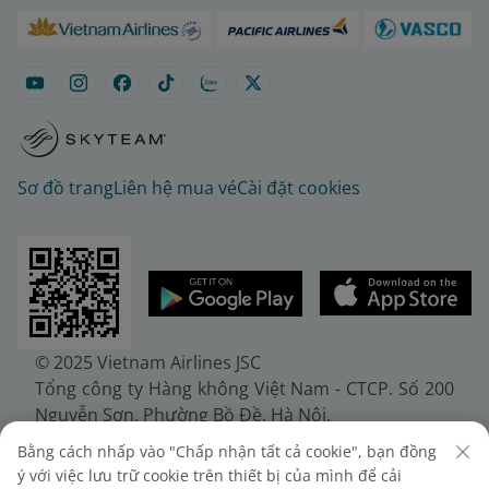
Sơ đồ trang
Liên hệ mua vé
Cài đặt cookies
© 2025 Vietnam Airlines JSC
Tổng công ty Hàng không Việt Nam - CTCP. Số 200
Nguyễn Sơn, Phường Bồ Đề, Hà Nội.
Điện thoại: (+84-24) 38272289. Fax: (+84-24)
Bằng cách nhấp vào "Chấp nhận tất cả cookie", bạn đồng
38722375
ý với việc lưu trữ cookie trên thiết bị của mình để cải