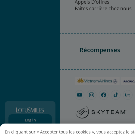
Appels D’offres
Faites carrière chez nous
Récompenses
Log in
Plan du site
Paramètres de
Sign-up
En cliquant sur « Accepter tous les cookies », vous acceptez le s