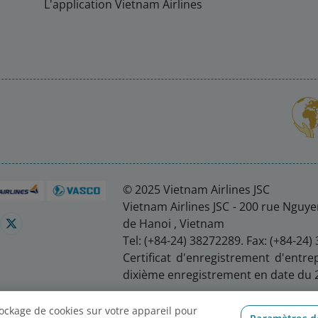
L'application Vietnam Airlines
© 2025 Vietnam Airlines JSC
Vietnam Airlines JSC - 200 rue Nguyen
de Hanoi , Vietnam
Tel: (+84-24) 38272289. Fax: (+84-24)
Certificat d'enregistrement d'entre
dixième enregistrement en date du 
s cookies
tockage de cookies sur votre appareil pour