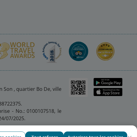
 Son , quartier Bo De, ville
 38722375.
prise - No.: 0100107518, le
24/07/2025.