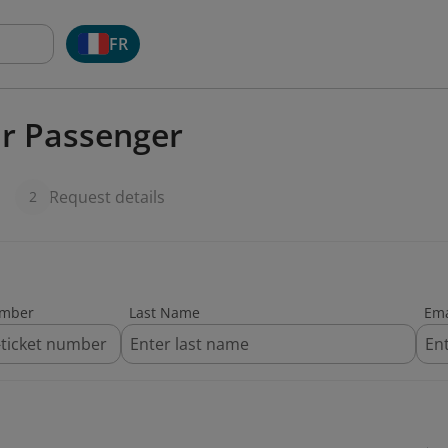
FR
or Passenger
Request details
2
umber
Last Name
Ema