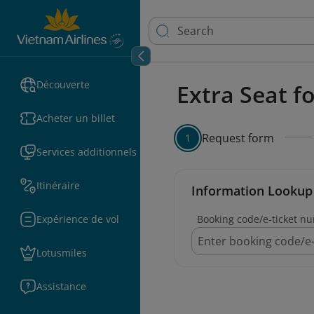
Découverte
Extra Seat f
Acheter un billet
Request form
1
Services additionnels
Itinéraire
Information Lookup
Expérience de vol
Booking code/e-ticket n
Lotusmiles
Assistance