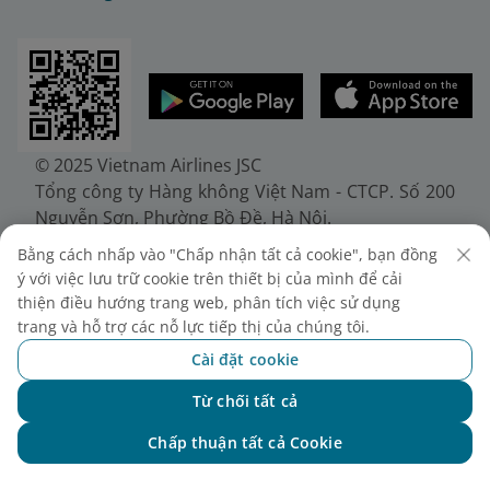
© 2025 Vietnam Airlines JSC
Tổng công ty Hàng không Việt Nam - CTCP. Số 200
Nguyễn Sơn, Phường Bồ Đề, Hà Nội.
Điện thoại: (+84-24) 38272289. Fax: (+84-24)
Bằng cách nhấp vào "Chấp nhận tất cả cookie", bạn đồng
38722375
ý với việc lưu trữ cookie trên thiết bị của mình để cải
Giấy chứng nhận đăng ký doanh nghiệp, mã số
thiện điều hướng trang web, phân tích việc sử dụng
doanh nghiệp 0100107518, đăng ký lần đầu ngày
trang và hỗ trợ các nỗ lực tiếp thị của chúng tôi.
30/6/2010, đăng ký thay đổi lần thứ 10 ngày
Cài đặt cookie
24/7/2025, cấp bởi Sở Tài chính Thành phố Hà Nội.
Từ chối tất cả
Chat với NEO
Chấp thuận tất cả Cookie