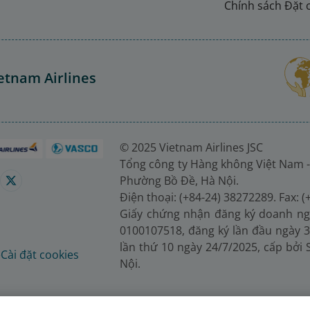
Chính sách Đặt 
etnam Airlines
© 2025 Vietnam Airlines JSC
Tổng công ty Hàng không Việt Nam -
Phường Bồ Đề, Hà Nội.
Điện thoại: (+84-24) 38272289. Fax: 
Giấy chứng nhận đăng ký doanh ng
0100107518, đăng ký lần đầu ngày 3
lần thứ 10 ngày 24/7/2025, cấp bởi
é
Cài đặt cookies
Nội.