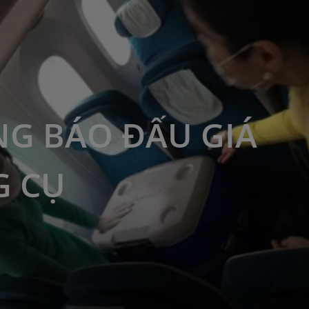
G BÁO ĐẤU GIÁ
G CỤ