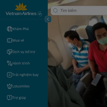
Khám Phá
Mua vé
Dịch vụ bổ trợ
Hành trình
Trải nghiệm bay
Lotusmiles
Trợ giúp