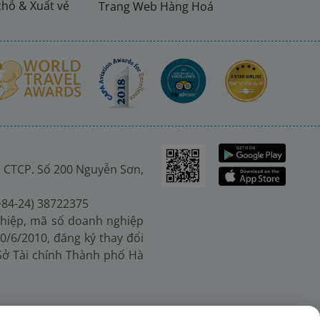
chỗ & Xuất vé
Trang Web Hàng Hoá
 CTCP. Số 200 Nguyễn Sơn,
(+84-24) 38722375
hiệp, mã số doanh nghiệp
0/6/2010, đăng ký thay đổi
 Sở Tài chính Thành phố Hà