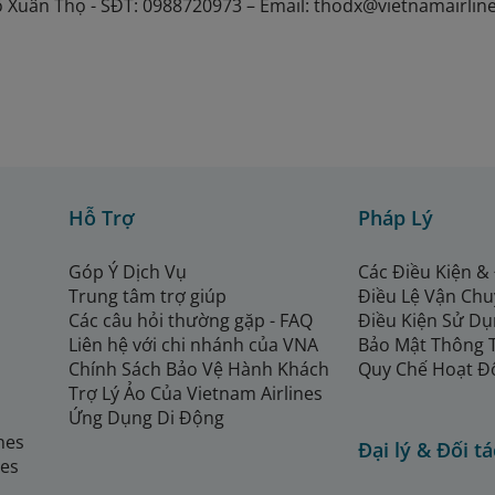
Đỗ Xuân Thọ - SĐT: 0988720973 – Email: thodx@vietnamairli
Hỗ Trợ
Pháp Lý
Góp Ý Dịch Vụ
Các Điều Kiện &
Trung tâm trợ giúp
Điều Lệ Vận Ch
Các câu hỏi thường gặp - FAQ
Điều Kiện Sử Dụ
Liên hệ với chi nhánh của VNA
Bảo Mật Thông 
Chính Sách Bảo Vệ Hành Khách
Quy Chế Hoạt Đ
Trợ Lý Ảo Của Vietnam Airlines
Ứng Dụng Di Động
ines
Đại lý & Đối tá
nes