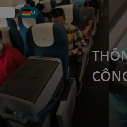
VI
THÔN
CÔN