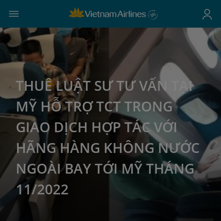
THUÊ LUẬT SƯ TƯ VẤN TẠI
MỸ HỖ TRỢ TCT TRONG
GIAO DỊCH HỢP TÁC VỚI
HÃNG HÀNG KHÔNG NƯỚC
NGOÀI BAY TỚI MỸ THÁNG
11/2022