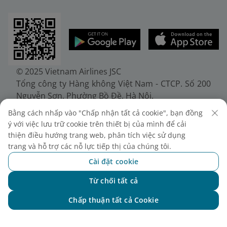
© 2025 Vietnam Airlines JSC
Tổng công ty Hàng không Việt Nam - CTCP. Số 200
Nguyễn Sơn, Phường Bồ Đề, Hà Nội.
Điện thoại: (+84-24) 38272289. Fax: (+84-24)
Bằng cách nhấp vào "Chấp nhận tất cả cookie", bạn đồng
38722375
ý với việc lưu trữ cookie trên thiết bị của mình để cải
Giấy chứng nhận đăng ký doanh nghiệp, mã số
thiện điều hướng trang web, phân tích việc sử dụng
doanh nghiệp 0100107518, đăng ký lần đầu ngày
trang và hỗ trợ các nỗ lực tiếp thị của chúng tôi.
30/6/2010, đăng ký thay đổi lần thứ 10 ngày
Cài đặt cookie
24/7/2025, cấp bởi Sở Tài chính Thành phố Hà Nội.
Từ chối tất cả
Chat với NEO
Chấp thuận tất cả Cookie