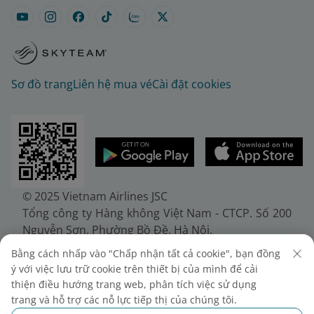
Sơ đồ trang
Liên hệ mua vé
Cài đặt cookies
© 2025 Vietnam Airlines JSC
Tổng công ty Hàng không Việt Nam - CTCP. Số 200
Nguyễn Sơn, Phường Bồ Đề, Hà Nội.
Điện thoại: (+84-24) 38272289. Fax: (+84-24)
Bằng cách nhấp vào "Chấp nhận tất cả cookie", bạn đồng
38722375
ý với việc lưu trữ cookie trên thiết bị của mình để cải
Giấy chứng nhận đăng ký doanh nghiệp, mã số
thiện điều hướng trang web, phân tích việc sử dụng
doanh nghiệp 0100107518, đăng ký lần đầu ngày
trang và hỗ trợ các nỗ lực tiếp thị của chúng tôi.