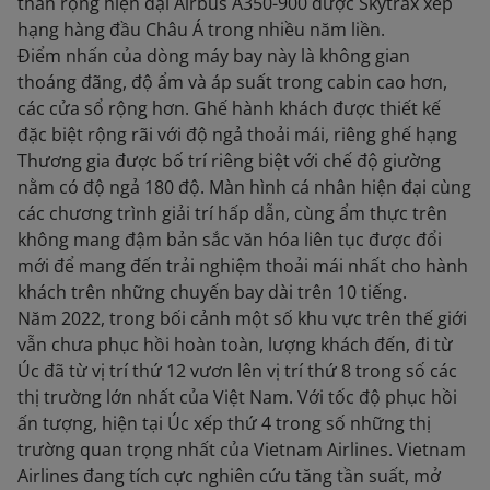
thân rộng hiện đại Airbus A350-900 được Skytrax xếp
hạng hàng đầu Châu Á trong nhiều năm liền.
Điểm nhấn của dòng máy bay này là không gian
thoáng đãng, độ ẩm và áp suất trong cabin cao hơn,
các cửa sổ rộng hơn. Ghế hành khách được thiết kế
đặc biệt rộng rãi với độ ngả thoải mái, riêng ghế hạng
Thương gia được bố trí riêng biệt với chế độ giường
nằm có độ ngả 180 độ. Màn hình cá nhân hiện đại cùng
các chương trình giải trí hấp dẫn, cùng ẩm thực trên
không mang đậm bản sắc văn hóa liên tục được đổi
mới để mang đến trải nghiệm thoải mái nhất cho hành
khách trên những chuyến bay dài trên 10 tiếng.
Năm 2022, trong bối cảnh một số khu vực trên thế giới
vẫn chưa phục hồi hoàn toàn, lượng khách đến, đi từ
Úc đã từ vị trí thứ 12 vươn lên vị trí thứ 8 trong số các
thị trường lớn nhất của Việt Nam. Với tốc độ phục hồi
ấn tượng, hiện tại Úc xếp thứ 4 trong số những thị
trường quan trọng nhất của Vietnam Airlines. Vietnam
Airlines đang tích cực nghiên cứu tăng tần suất, mở