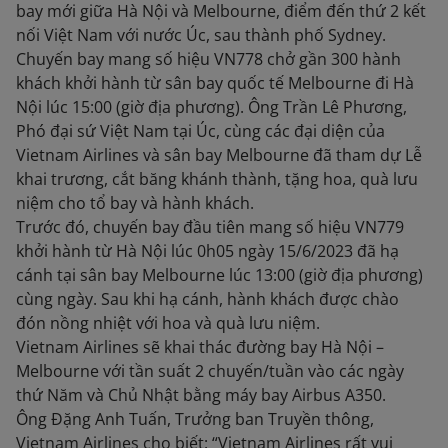
bay mới giữa Hà Nội và Melbourne, điểm đến thứ 2 kết
nối Việt Nam với nước Úc, sau thành phố Sydney.
Chuyến bay mang số hiệu VN778 chở gần 300 hành
khách khởi hành từ sân bay quốc tế Melbourne đi Hà
Nội lúc 15:00 (giờ địa phương). Ông Trần Lê Phương,
Phó đại sứ Việt Nam tại Úc, cùng các đại diện của
Vietnam Airlines và sân bay Melbourne đã tham dự Lễ
khai trương, cắt băng khánh thành, tặng hoa, quà lưu
niệm cho tổ bay và hành khách.
Trước đó, chuyến bay đầu tiên mang số hiệu VN779
khởi hành từ Hà Nội lúc 0h05 ngày 15/6/2023 đã hạ
cánh tại sân bay Melbourne lúc 13:00 (giờ địa phương)
cùng ngày. Sau khi hạ cánh, hành khách được chào
đón nồng nhiệt với hoa và quà lưu niệm.
Vietnam Airlines sẽ khai thác đường bay Hà Nội –
Melbourne với tần suất 2 chuyến/tuần vào các ngày
thứ Năm và Chủ Nhật bằng máy bay Airbus A350.
Ông Đặng Anh Tuấn, Trưởng ban Truyền thông,
Vietnam Airlines cho biết: “Vietnam Airlines rất vui