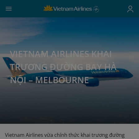
VIETNAM AIRLINES KHAI
TRƯƠNG ĐƯỜNG BAY HÀ
NỘI – MELBOURNE
Vietnam Airlines vừa chính thức khai trương đường