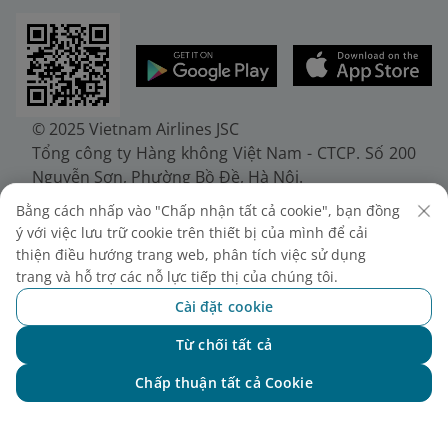
© 2025 Vietnam Airlines JSC
Tổng công ty Hàng không Việt Nam - CTCP. Số 200
Nguyễn Sơn, Phường Bồ Đề, Hà Nội.
Điện thoại: (+84-24) 38272289. Fax: (+84-24)
Bằng cách nhấp vào "Chấp nhận tất cả cookie", bạn đồng
38722375
ý với việc lưu trữ cookie trên thiết bị của mình để cải
Giấy chứng nhận đăng ký doanh nghiệp, mã số
thiện điều hướng trang web, phân tích việc sử dụng
doanh nghiệp 0100107518, đăng ký lần đầu ngày
trang và hỗ trợ các nỗ lực tiếp thị của chúng tôi.
30/6/2010, đăng ký thay đổi lần thứ 10 ngày
Cài đặt cookie
24/7/2025, cấp bởi Sở Tài chính Thành phố Hà Nội.
Từ chối tất cả
Chat với NEO
Chấp thuận tất cả Cookie