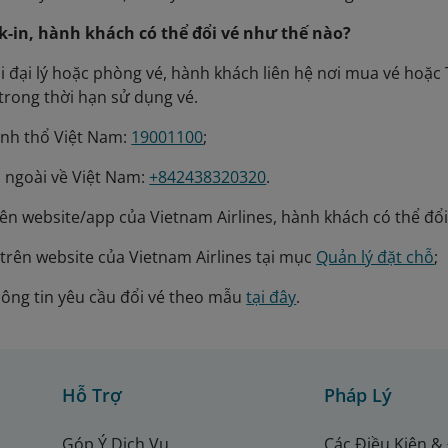
k-in, hành khách có thể đổi vé như thế nào?
ại đại lý hoặc phòng vé, hành khách liên hệ nơi mua vé ho
 trong thời hạn sử dụng vé.
ãnh thổ Việt Nam:
19001100
;
 ngoài về Việt Nam:
+842438320320
.
rên website/app của Vietnam Airlines, hành khách có thể đổ
 trên website của Vietnam Airlines tại mục
Quản lý đặt chỗ
;
ông tin yêu cầu đổi vé theo mẫu
tại đây
.
Hỗ Trợ
Pháp Lý
Góp Ý Dịch Vụ
Các Điều Kiện &