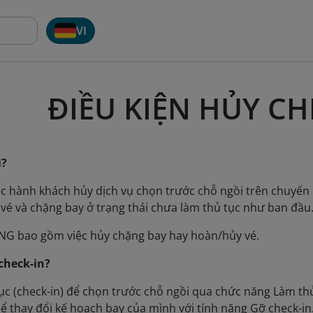
VI
ĐIỀU KIỆN HỦY CH
ì?
iệc hành khách hủy dịch vụ chọn trước chỗ ngồi trên chuyế
i vé và chặng bay ở trạng thái chưa làm thủ tục như ban đầu
NG bao gồm việc hủy chặng bay hay hoàn/hủy vé.
check-in?
ục (check-in) để chọn trước chỗ ngồi qua chức năng Làm thủ
ể thay đổi kế hoạch bay của mình với tính năng Gỡ check-in