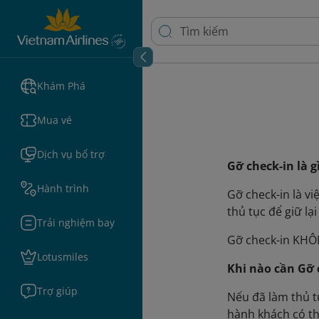
Khám Phá
Mua vé
Dịch vụ bổ trợ
Gỡ check-in là g
Hành trình
Gỡ check-in là v
thủ tục để giữ lạ
Trải nghiệm bay
Gỡ check-in KHÔ
Lotusmiles
Khi nào cần Gỡ 
Trợ giúp
Nếu đã làm thủ t
hành khách có th