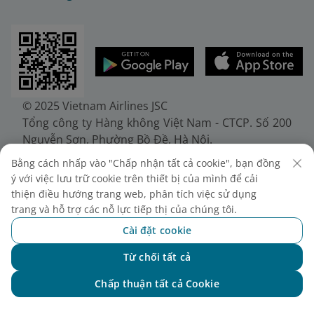
© 2025 Vietnam Airlines JSC
Tổng công ty Hàng không Việt Nam - CTCP. Số 200
Nguyễn Sơn, Phường Bồ Đề, Hà Nội.
Điện thoại: (+84-24) 38272289. Fax: (+84-24)
Bằng cách nhấp vào "Chấp nhận tất cả cookie", bạn đồng
38722375
ý với việc lưu trữ cookie trên thiết bị của mình để cải
Giấy chứng nhận đăng ký doanh nghiệp, mã số
thiện điều hướng trang web, phân tích việc sử dụng
doanh nghiệp 0100107518, đăng ký lần đầu ngày
trang và hỗ trợ các nỗ lực tiếp thị của chúng tôi.
30/6/2010, đăng ký thay đổi lần thứ 10 ngày
Cài đặt cookie
24/7/2025, cấp bởi Sở Tài chính Thành phố Hà Nội.
Từ chối tất cả
Chat với NEO
Chấp thuận tất cả Cookie