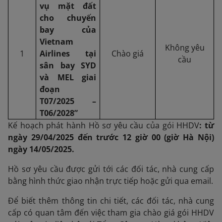
vụ mặt đất
cho chuyến
bay của
Vietnam
Không yêu
1
Airlines tại
Chào giá
cầu
sân bay SYD
và MEL
giai
đoạn
T07/
202
5
–
T06/
202
8
”
Kế hoạch phát hành Hồ sơ yêu cầu của gói HHDV
: từ
ngày
29/04/2025
đến trước 1
2
giờ 00 (giờ
Hà Nội
)
ngày
14/05/
20
25
.
Hồ sơ yêu cầu được gửi tới các đối tác, nhà cung cấp
bằng hình thức giao nhận trực tiếp hoặc gửi qua email.
Để biết thêm thông tin chi tiết, các đối tác, nhà cung
cấp có quan tâm đến việc tham gia chào giá gói HHDV