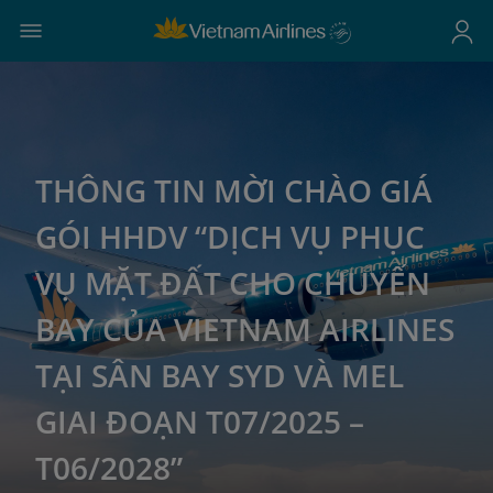
THÔNG TIN MỜI CHÀO GIÁ
GÓI HHDV “DỊCH VỤ PHỤC
VỤ MẶT ĐẤT CHO CHUYẾN
BAY CỦA VIETNAM AIRLINES
TẠI SÂN BAY SYD VÀ MEL
GIAI ĐOẠN T07/2025 –
T06/2028”