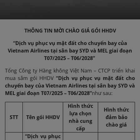
THÔNG TIN MỜI CHÀO
GIÁ
GÓI
HHDV
“
Dịch vụ phục vụ mặt đất cho chuyến bay của
Vietnam Airlines tại sân bay SYD và MEL
giai đoạn
T07/
202
5
–
T06/
202
8
”
Tổng Công ty Hàng không Việt Nam – CTCP triển khai
mua sắm gói HHDV
“
Dịch vụ phục vụ mặt đất cho
chuyến bay của Vietnam Airlines tại sân bay SYD và
MEL
giai đoạn
T07/
202
5
–
T06/
202
8
”
như sau:
Hình thức
Hình thức
lựa chọn
STT
Tên gói
HHDV
đảm bảo
nhà cung
chào giá
cấp
“
Dịch vụ phục